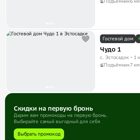
Подъёмник
6 км
Гостевой дом
Чудо 1
с. Эстосадок
1 
Подъёмник
7 км
Скидки на первую бронь
Дарим вам промокоды на первую бронь.
Выбирайте самый выгодный для себя
Выбрать промокод