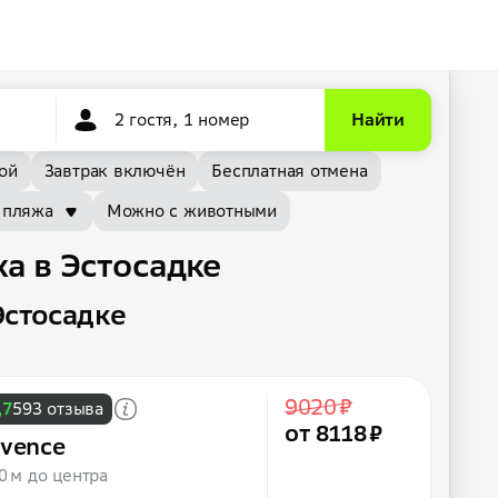
2 гостя, 1 номер
Найти
ой
Завтрак включён
Бесплатная отмена
 пляжа
Можно с животными
а в Эстосадке
Эстосадке
9020 ₽
,7
593 отзыва
от 8118 ₽
ovence
0 м до центра