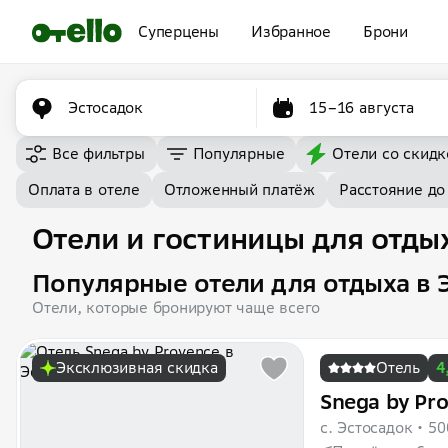
Суперцены
Избранное
Брони
Эстосадок
15–16 августа
Все фильтры
Популярные
Отели со скидк
Оплата в отеле
Отложенный платёж
Расстояние до
Отели и гостиницы для отдых
Популярные отели для отдыха в 
Отели, которые бронируют чаще всего
Эксклюзивная скидка
Отель
4
Snega by Pr
с. Эстосадок
50