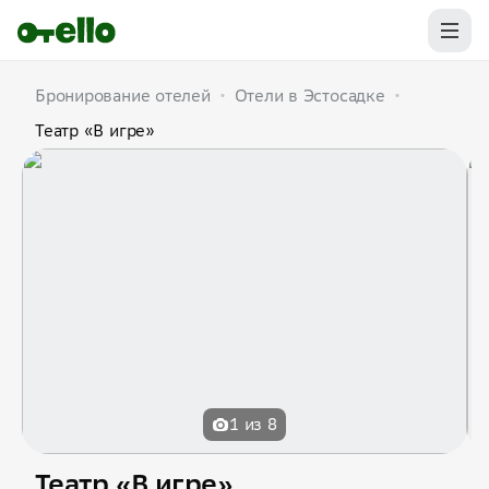
Бронирование отелей
•
Отели в Эстосадке
•
Театр «В игре»
1 из 8
Театр «В игре»