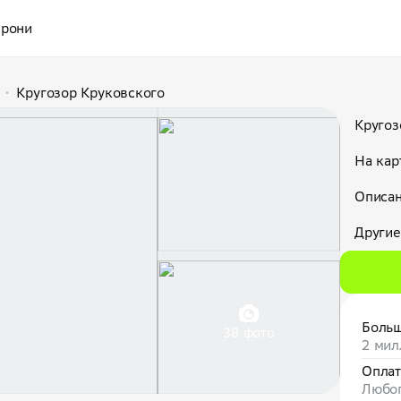
рони
•
Кругозор Круковcкого
Кругоз
На кар
Описан
Другие
Больш
38 фото
2 мил
Оплат
Любог