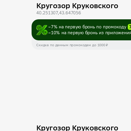
Кругозор Круковcкого
40.251307,43.647056
–7% на первую бронь по промокоду
–10% на первую бронь из приложени
Скидка по данным промокодам до 1000 ₽
Кругозор Круковcкого