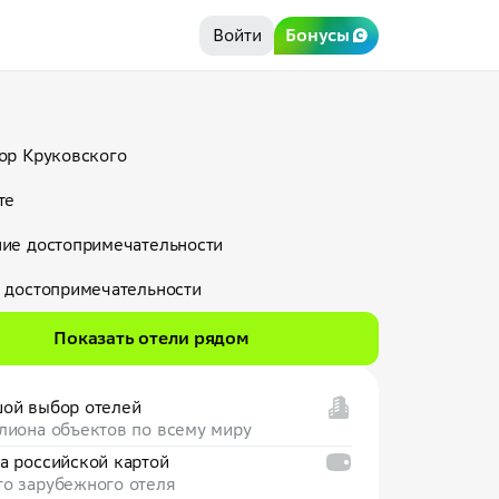
Войти
Бонусы
ор Круковского
те
ие достопримечательности
 достопримечательности
Показать отели рядом
ой выбор отелей
лиона объектов по всему миру
а российской картой
о зарубежного отеля