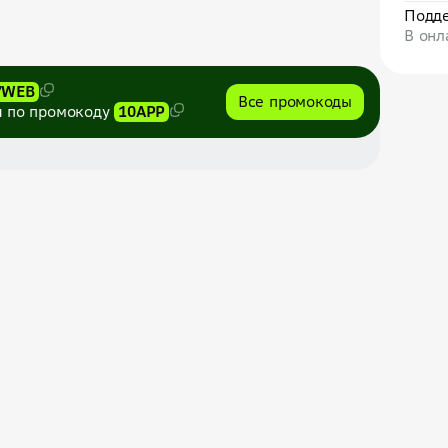
Подде
В онл
7WEB
Все промокоды
я по промокоду
10APP