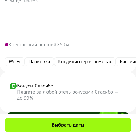
5 км до центра
Крестовский остров
350 м
Wi-Fi
Парковка
Кондиционер в номерах
Бассей
Бонусы Спасибо
Платите за любой отель бонусами Спасибо —
до 99%
Скидка до 7% на первую бронь
Выбрать даты
по промокоду
7WEB
Максимум — 1000 ₽