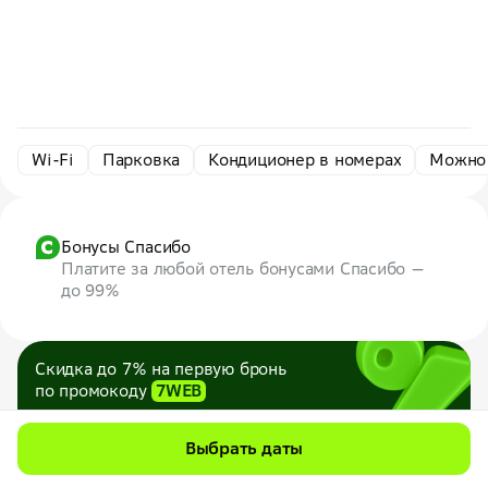
Wi-Fi
Парковка
Кондиционер в номерах
Можно
Бонусы Спасибо
Платите за любой отель бонусами Спасибо —
до 99%
Скидка до 7% на первую бронь
по промокоду
7WEB
Максимум — 1000 ₽
Все промокоды
Выбрать даты