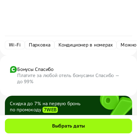
Wi-Fi
Парковка
Кондиционер в номерах
Можно
Бонусы Спасибо
Платите за любой отель бонусами Спасибо —
до 99%
Скидка до 7% на первую бронь
по промокоду
7WEB
Максимум — 1000 ₽
Все промокоды
Выбрать даты