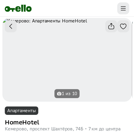
Промокоды на первую бронь уже ваши.
Забирайте выгоду
1 из 10
Апартаменты
HomeHotel
Кемерово, проспект Шахтёров, 74Б
7 км до центра