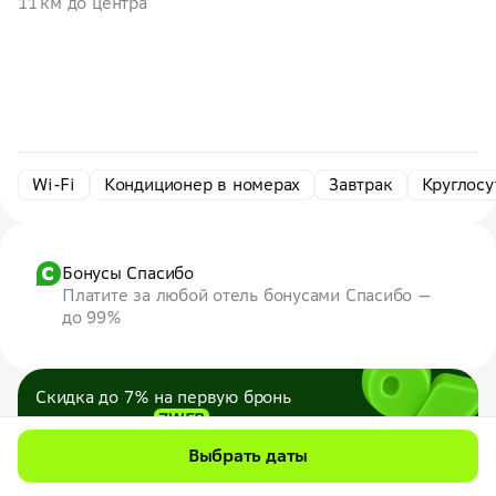
11 км до центра
Wi-Fi
Кондиционер в номерах
Завтрак
Круглосу
Бонусы Спасибо
Платите за любой отель бонусами Спасибо —
до 99%
Скидка до 7% на первую бронь
по промокоду
7WEB
Максимум — 1000 ₽
Выбрать даты
Все промокоды