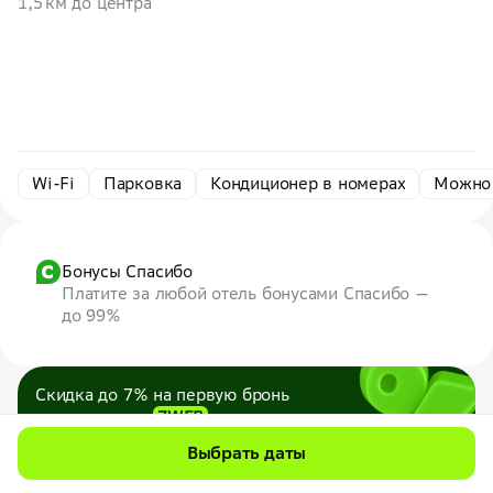
1,5 км до центра
Wi-Fi
Парковка
Кондиционер в номерах
Можно
Бонусы Спасибо
Платите за любой отель бонусами Спасибо —
до 99%
Скидка до 7% на первую бронь
по промокоду
7WEB
Максимум — 1000 ₽
Выбрать даты
Все промокоды