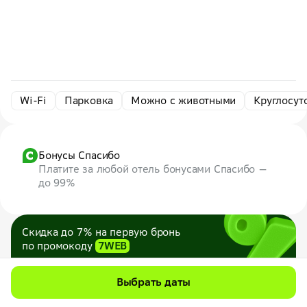
Wi-Fi
Парковка
Можно с животными
Круглосут
Бонусы Спасибо
Платите за любой отель бонусами Спасибо —
до 99%
Скидка до 7% на первую бронь
по промокоду
7WEB
Максимум — 1000 ₽
Все промокоды
Выбрать даты