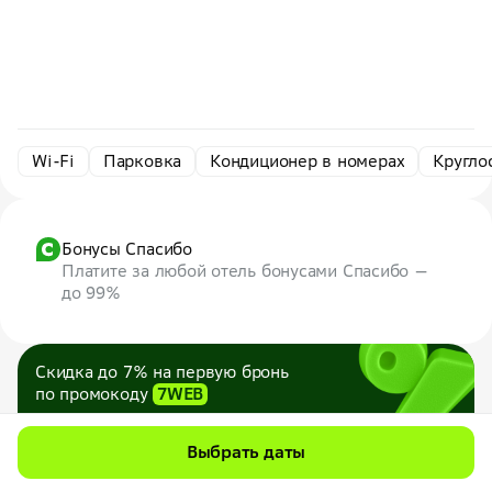
Wi-Fi
Парковка
Кондиционер в номерах
Кругло
Бонусы Спасибо
Платите за любой отель бонусами Спасибо —
до 99%
Скидка до 7% на первую бронь
по промокоду
7WEB
Максимум — 1000 ₽
Все промокоды
Выбрать даты