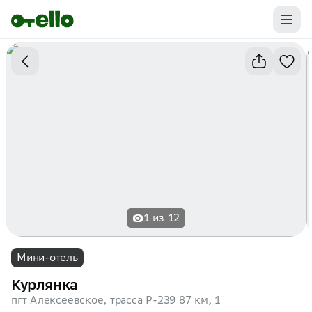
Промокоды на первую бронь уже ваши.
Забирайте выгоду
1 из 12
Мини-отель
Курлянка
пгт Алексеевское, трасса Р-239 87 км, 1