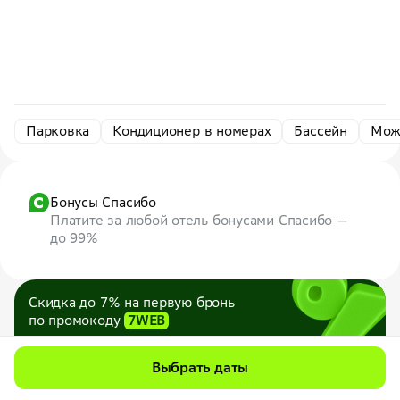
Парковка
Кондиционер в номерах
Бассейн
Мож
Бонусы Спасибо
Платите за любой отель бонусами Спасибо —
до 99%
Скидка до 7% на первую бронь
по промокоду
7WEB
Максимум — 1000 ₽
Все промокоды
Выбрать даты