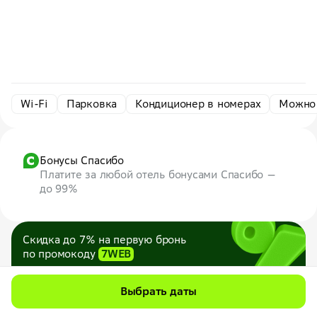
Wi-Fi
Парковка
Кондиционер в номерах
Можно
Бонусы Спасибо
Платите за любой отель бонусами Спасибо —
до 99%
Скидка до 7% на первую бронь
по промокоду
7WEB
Максимум — 1000 ₽
Все промокоды
Выбрать даты