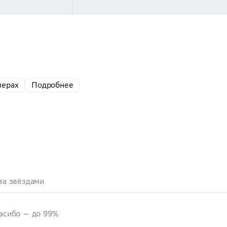
мерах
Подробнее
за звёздами
пасибо — до 99%