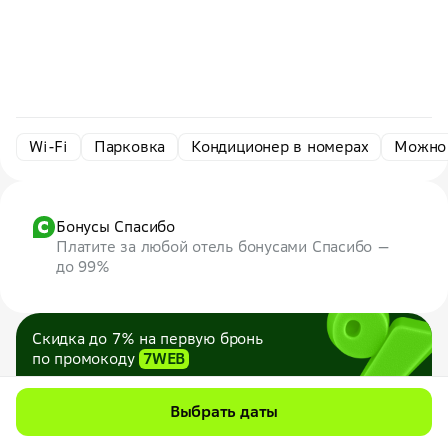
Wi-Fi
Парковка
Кондиционер в номерах
Можно
Бонусы Спасибо
Платите за любой отель бонусами Спасибо —
до 99%
Скидка до 7% на первую бронь
по промокоду
7WEB
Максимум — 1000 ₽
Все промокоды
Выбрать даты