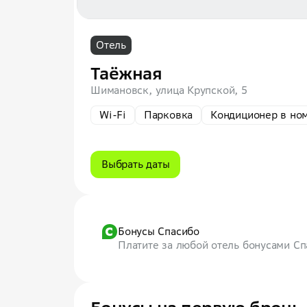
Отель
Таёжная
Шимановск, улица Крупской, 5
Wi-Fi
Парковка
Кондиционер в но
Выбрать даты
Бонусы Спасибо
Платите за любой отель бонусами С