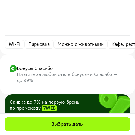
Wi-Fi
Парковка
Можно с животными
Кафе, рес
Бонусы Спасибо
Платите за любой отель бонусами Спасибо —
до 99%
Скидка до 7% на первую бронь
по промокоду
7WEB
Максимум — 1000 ₽
Все промокоды
Выбрать даты