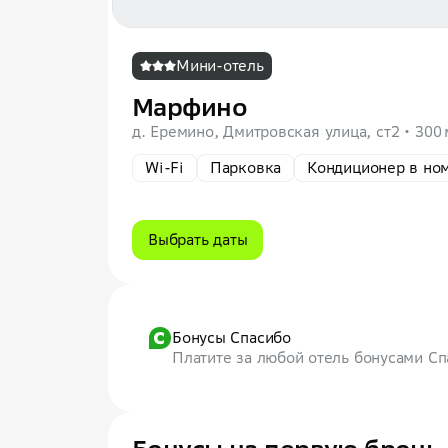
Мини-отель
Марфино
д. Еремино, Дмитровская улица, ст2
300 
Wi-Fi
Парковка
Кондиционер в но
Выбрать даты
Бонусы Спасибо
Платите за любой отель бонусами С