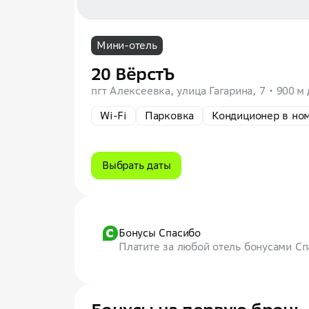
Мини-отель
20 ВёрстЪ
пгт Алексеевка, улица Гагарина, 7
900 м 
Wi-Fi
Парковка
Кондиционер в но
Выбрать даты
Бонусы Спасибо
Платите за любой отель бонусами С