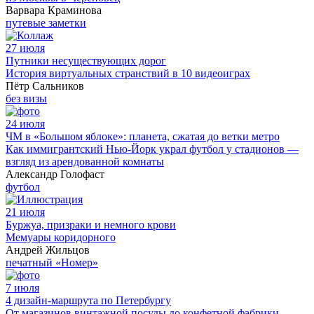
Варвара Краминова
путевые заметки
27 июля
Путники несуществующих дорог
История виртуальных странствий в 10 видеоиграх
Пётр Сальников
без визы
24 июля
ЧМ в «Большом яблоке»: планета, сжатая до ветки метро
Как иммигрантский Нью-Йорк украл футбол у стадионов —
взгляд из арендованной комнаты
Александр Голофаст
футбол
21 июля
Буржуа, призраки и немного крови
Мемуары коридорного
Андрей Жильцов
печатный «Номер»
7 июля
4 дизайн-маршрута по Петербургу
От магазинов винтажной посуды до конфетной фабрики