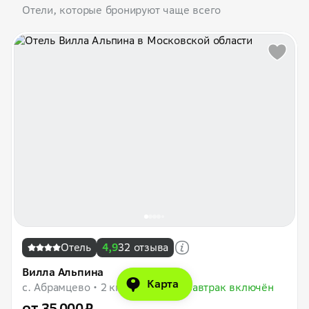
Отели, которые бронируют чаще всего
Отель
4,9
32 отзыва
Вилла Альпина
Карта
с. Абрамцево
2 км до центра
Завтрак включён
от 35 000 ₽