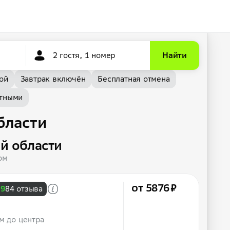
2 гостя, 1 номер
Найти
ой
Завтрак включён
Бесплатная отмена
тными
бласти
й области
ом
от 5876 ₽
,9
84 отзыва
м до центра