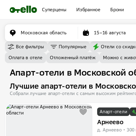
Суперцены
Избранное
Брони
Московская область
15–16 августа
Все фильтры
Популярные
Отели со скидк
Оплата в отеле
Отложенный платёж
Можно с живо
Апарт-отели в Московской о
Лучшие апарт-отели в Московско
Собрали лучшие апарт-отели с самым высоким рейтинг
Апарт-отели
4
Арнеево
д. Арнеево
300 