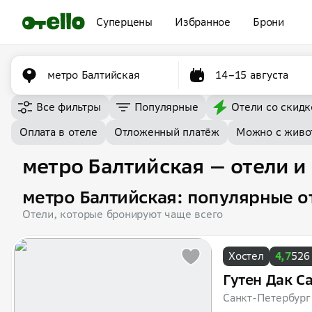
Суперцены
Избранное
Брони
метро Балтийская
14–15 августа
Все фильтры
Популярные
Отели со скидк
Оплата в отеле
Отложенный платёж
Можно с живо
метро Балтийская — отели и
метро Балтийская: популярные о
Отели, которые бронируют чаще всего
Хостел
4,7
526
Гутен Дак С
Санкт-Петербург