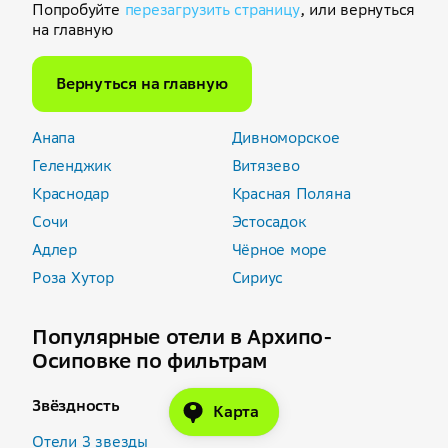
Попробуйте
перезагрузить страницу
, или вернуться
на главную
Вернуться на главную
Анапа
Дивноморское
Геленджик
Витязево
Краснодар
Красная Поляна
Сочи
Эстосадок
Адлер
Чёрное море
Роза Хутор
Сириус
Популярные отели в Архипо-
Осиповке по фильтрам
Звёздность
Карта
Отели 3 звезды