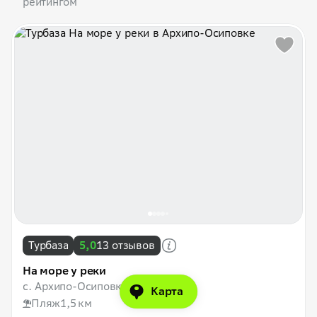
рейтингом
Турбаза
5,0
13 отзывов
На море у реки
с. Архипо-Осиповка
Карта
Пляж
1,5 км