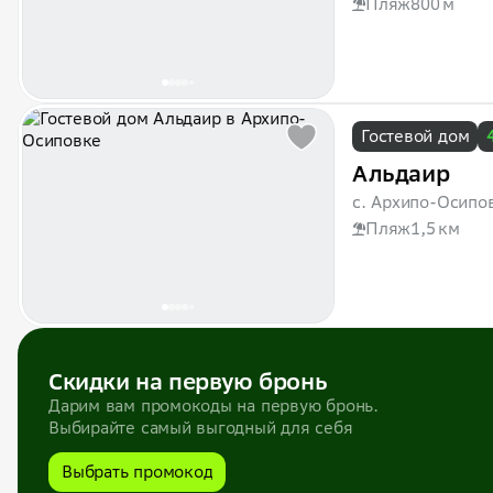
Пляж
800 м
Гостевой дом
Альдаир
с. Архипо-Осипо
Пляж
1,5 км
Скидки на первую бронь
Дарим вам промокоды на первую бронь.
Выбирайте самый выгодный для себя
Выбрать промокод