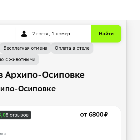
2 гостя, 1 номер
Найти
Бесплатная отмена
Оплата в отеле
о с животными
 в Архипо-Осиповке
хипо-Осиповке
от 6800 ₽
5,0
8 отзывов
вка