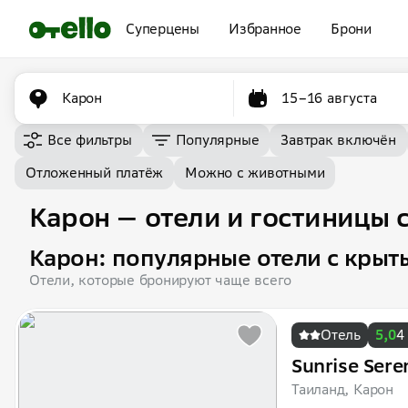
Суперцены
Избранное
Брони
Карон
15–16 августа
Все фильтры
Популярные
Завтрак включён
Отложенный платёж
Можно с животными
Карон — отели и гостиницы 
Карон: популярные отели с крыт
Отели, которые бронируют чаще всего
Отель
5,0
4
Sunrise Sere
Таиланд, Карон