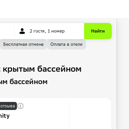
2 гостя, 1 номер
Найти
Бесплатная отмена
Оплата в отеле
с крытым бассейном
ым бассейном
 отзыва
nity