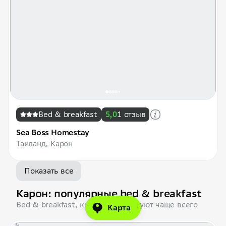
Вed & breakfast
5,0
1 отзыв
Sea Boss Homestay
Таиланд, Карон
Показать все
Карон: популярные bed & breakfast
Bed & breakfast, которые бронируют чаще всего
Карта