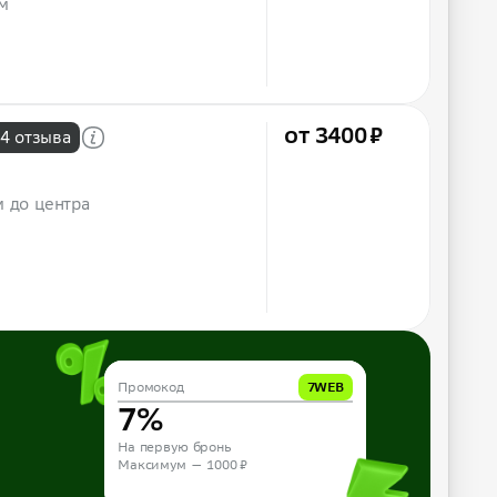
м
от 3400 ₽
4 отзыва
м до центра
Промокод
Промокод
10APP
7WEB
10%
7%
На первую бронь из приложения
На первую бронь
Максимум — 1000 ₽
Максимум — 1000 ₽