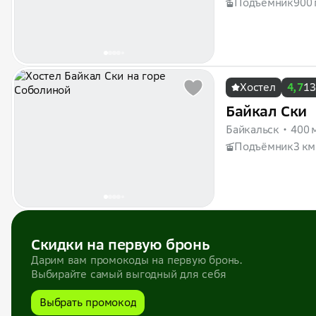
Подъёмник
900 
Хостел
4,7
13
Байкал Ски
Байкальск
400 
Подъёмник
3 км
Скидки на первую бронь
Дарим вам промокоды на первую бронь.
Выбирайте самый выгодный для себя
Выбрать промокод