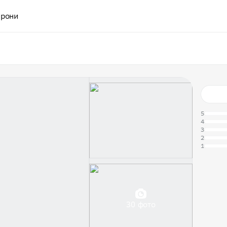
рони
5
4
3
2
1
30 фото