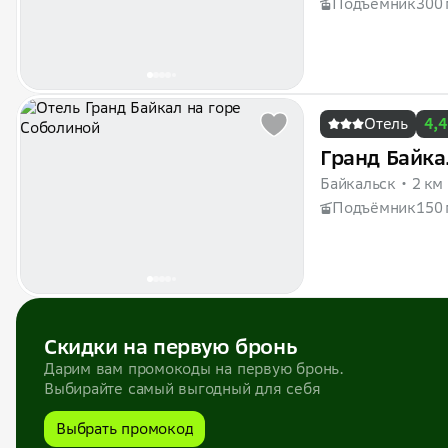
Подъёмник
300 
Отель
4,4
Гранд Байка
Байкальск
2 км
Подъёмник
150 
Скидки на первую бронь
Дарим вам промокоды на первую бронь.
Выбирайте самый выгодный для себя
Выбрать промокод