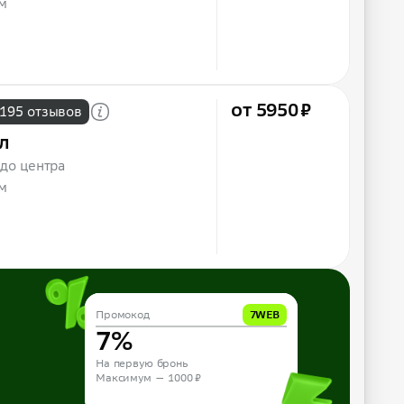
м
от 5950 ₽
195 отзывов
л
 до центра
м
Промокод
Промокод
10APP
7WEB
10%
7%
На первую бронь из приложения
На первую бронь
Максимум — 1000 ₽
Максимум — 1000 ₽