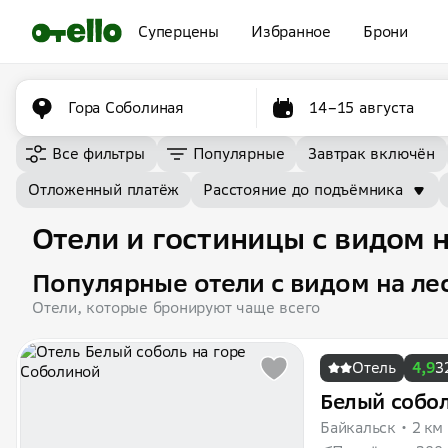
Суперцены
Избранное
Брони
Гора Соболиная
14–15 августа
Все фильтры
Популярные
Завтрак включён
Отложенный платёж
Расстояние до подъёмника
Отели и гостиницы с видом н
Популярные отели с видом на ле
Отели, которые бронируют чаще всего
Отель
4,9
3
Белый собо
Байкальск
2 км