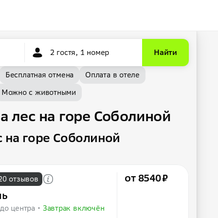
2 гостя, 1 номер
Найти
Бесплатная отмена
Оплата в отеле
Можно с животными
а лес на горе Соболиной
с на горе Соболиной
от 8540 ₽
20 отзывов
ль
 до центра
Завтрак включён