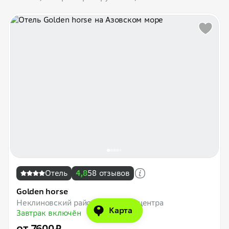
Отель
4,8
58 отзывов
Golden horse
Неклиновский район
25 км до центра
Карта
Завтрак включён
от 7600 ₽