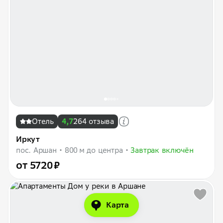
Отель
4,7
264 отзыва
Иркут
пос. Аршан
800 м до центра
Завтрак включён
от 5720 ₽
Карта