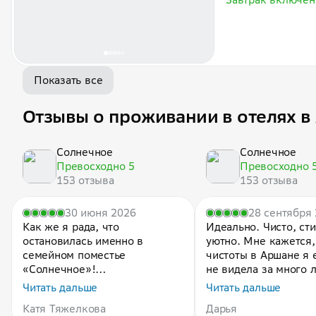
Показать все
Отзывы о проживании в отелях в
Солнечное
Солнечное
Превосходно 5
Превосходно 
153 отзыва
153 отзыва
30 июня 2026
28 сентября
Как же я рада, что
Идеально. Чисто, сти
остановилась именно в
уютно. Мне кажется,
семейном поместье
чистоты в Аршане я 
«Солнечное»!
не видела за много л
Дизайн изумительны
Читать дальше
Читать дальше
Это одно из тех мест, куда
картины на стенах -
Катя Тяжелкова
Дарья
хочется возвращаться. Здесь
шикарные. К сожале