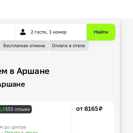
2 гостя, 1 номер
Найти
Бесплатная отмена
Оплата в отеле
ем в Аршане
 Аршане
от 8165 ₽
5,0
153 отзыва
 м до центра
Оплата в отеле