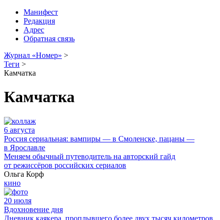
Манифест
Редакция
Адрес
Обратная связь
Журнал «Номер»
>
Теги
>
Камчатка
Камчатка
6 августа
Россия сериальная: вампиры — в Смоленске, пацаны —
в Ярославле
Меняем обычный путеводитель на авторский гайд
от режиссёров российских сериалов
Ольга Корф
кино
20 июля
Вдохновение дня
Дневник каякера, проплывшего более двух тысяч километров