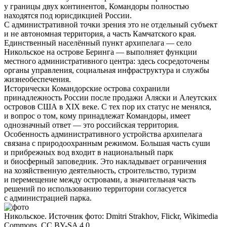
у границы двух континентов, Командоры полностью
находятся под юрисдикцией России.
С административной точки зрения это не отдельный субъект
и не автономная территория, а часть Камчатского края.
Единственный населённый пункт архипелага — село
Никольское на острове Беринга — выполняет функции
местного административного центра: здесь сосредоточены
органы управления, социальная инфраструктура и службы
жизнеобеспечения.
Исторически Командорские острова сохранили
принадлежность России после продажи Аляски и Алеутских
островов США в XIX веке. С тех пор их статус не менялся,
и вопрос о том, кому принадлежат Командоры, имеет
однозначный ответ — это российская территория.
Особенность административного устройства архипелага
связана с природоохранным режимом. Большая часть суши
и прибрежных вод входит в национальный парк
и биосферный заповедник. Это накладывает ограничения
на хозяйственную деятельность, строительство, туризм
и перемещение между островами, а значительная часть
решений по использованию территории согласуется
с администрацией парка.
Никольское. Источник фото: Dmitri Strakhov, Flickr, Wikimedia
Commons, CC BY-SA 4.0