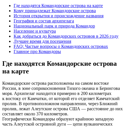
Где находятся Командорские острова на карте
Кому принадлежат Командорские острова
История открытия и происхождение названия
География и состав архипелага
Национальный парк и природа Командор
Население и культура
Как добраться до Командорских островов в 2026 году
Лучшее время для посещения
FAQ: Частые вопросы о Командорских островах
Главное про Командоры
Где находятся Командорские острова
на карте
Командорские острова расположены на самом востоке
России, в зоне соприкосновения Тихого океана и Берингова
моря. Архипелаг находится примерно в 200 километрах
к востоку от Камчатки, от которой его отделяет Камчатский
пролив. В противоположном направлении, через Ближний
пролив, лежат Алеутские острова США — расстояние до них
составляет около 370 километров.
Географически Командоры образуют крайнюю западную
часть Алеутской островной дуги — цепи вулканических