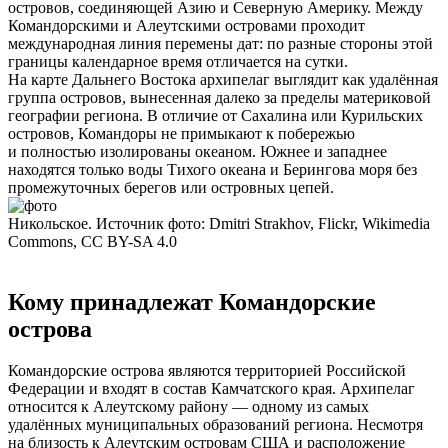
островов, соединяющей Азию и Северную Америку. Между
Командорскими и Алеутскими островами проходит
международная линия перемены дат: по разные стороны этой
границы календарное время отличается на сутки.
На карте Дальнего Востока архипелаг выглядит как удалённая
группа островов, вынесенная далеко за пределы материковой
географии региона. В отличие от Сахалина или Курильских
островов, Командоры не примыкают к побережью
и полностью изолированы океаном. Южнее и западнее
находятся только воды Тихого океана и Берингова моря без
промежуточных берегов или островных цепей.
Никольское. Источник фото: Dmitri Strakhov, Flickr, Wikimedia
Commons, CC BY-SA 4.0
Кому принадлежат Командорские
острова
Командорские острова являются территорией Российской
Федерации и входят в состав Камчатского края. Архипелаг
относится к Алеутскому району — одному из самых
удалённых муниципальных образований региона. Несмотря
на близость к Алеутским островам США и расположение