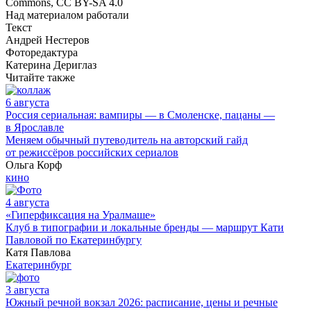
Commons, CC BY-SA 4.0
Над материалом работали
Текст
Андрей Нестеров
Фоторедактура
Катерина Дериглаз
Читайте также
6 августа
Россия сериальная: вампиры — в Смоленске, пацаны —
в Ярославле
Меняем обычный путеводитель на авторский гайд
от режиссёров российских сериалов
Ольга Корф
кино
4 августа
«Гиперфиксация на Уралмаше»
Клуб в типографии и локальные бренды — маршрут Кати
Павловой по Екатеринбургу
Катя Павлова
Екатеринбург
3 августа
Южный речной вокзал 2026: расписание, цены и речные