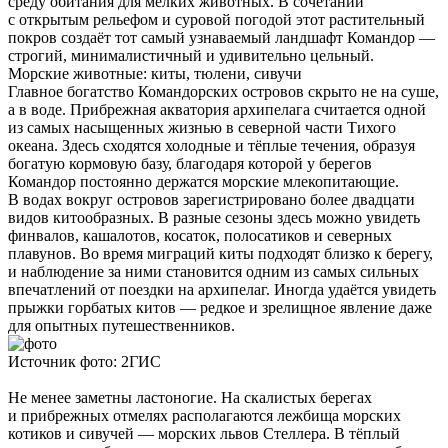
среду обитания для мелких животных. В сочетании
с открытым рельефом и суровой погодой этот растительный
покров создаёт тот самый узнаваемый ландшафт Командор —
строгий, минималистичный и удивительно цельный.
Морские животные: киты, тюлени, сивучи
Главное богатство Командорских островов скрыто не на суше,
а в воде. Прибрежная акватория архипелага считается одной
из самых насыщенных жизнью в северной части Тихого
океана. Здесь сходятся холодные и тёплые течения, образуя
богатую кормовую базу, благодаря которой у берегов
Командор постоянно держатся морские млекопитающие.
В водах вокруг островов зарегистрировано более двадцати
видов китообразных. В разные сезоны здесь можно увидеть
финвалов, кашалотов, косаток, полосатиков и северных
плавунов. Во время миграций киты подходят близко к берегу,
и наблюдение за ними становится одним из самых сильных
впечатлений от поездки на архипелаг. Иногда удаётся увидеть
прыжки горбатых китов — редкое и зрелищное явление даже
для опытных путешественников.
Источник фото: 2ГИС
Не менее заметны ластоногие. На скалистых берегах
и прибрежных отмелях располагаются лежбища морских
котиков и сивучей — морских львов Стеллера. В тёплый