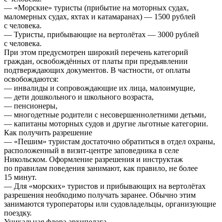
— «Морские» туристы (прибытие на моторных судах,
маломерных судах, яхтах и катамаранах) — 1500 рублей
с человека.
— Туристы, прибывающие на вертолётах — 3000 рублей
с человека.
При этом предусмотрен широкий перечень категорий
граждан, освобождённых от платы при предъявлении
подтверждающих документов. В частности, от оплаты
освобождаются:
— инвалиды и сопровождающие их лица, малоимущие,
— дети дошкольного и школьного возраста,
— пенсионеры,
— многодетные родители с несовершеннолетними детьми,
— капитаны моторных судов и другие льготные категории.
Как получить разрешение
—
«
Пешим» туристам достаточно обратиться в отдел охраны,
расположенный в визит-центре заповедника в селе
Никольском. Оформление разрешения и инструктаж
по правилам поведения занимают, как правило, не более
15 минут.
— Для «морских» туристов и прибывающих на вертолётах
разрешения необходимо получать заранее. Обычно этим
занимаются туроператоры или судовладельцы, организующие
поездку.
Уникальная флора архипелага