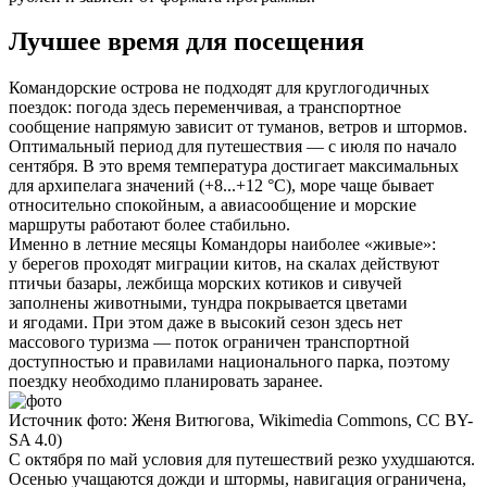
Лучшее время для посещения
Командорские острова не подходят для круглогодичных
поездок: погода здесь переменчивая, а транспортное
сообщение напрямую зависит от туманов, ветров и штормов.
Оптимальный период для путешествия — с июля по начало
сентября. В это время температура достигает максимальных
для архипелага значений (+8...+12 °C), море чаще бывает
относительно спокойным, а авиасообщение и морские
маршруты работают более стабильно.
Именно в летние месяцы Командоры наиболее «живые»:
у берегов проходят миграции китов, на скалах действуют
птичьи базары, лежбища морских котиков и сивучей
заполнены животными, тундра покрывается цветами
и ягодами. При этом даже в высокий сезон здесь нет
массового туризма — поток ограничен транспортной
доступностью и правилами национального парка, поэтому
поездку необходимо планировать заранее.
Источник фото: Женя Витюгова, Wikimedia Commons, CC BY-
SA 4.0)
С октября по май условия для путешествий резко ухудшаются.
Осенью учащаются дожди и штормы, навигация ограничена,