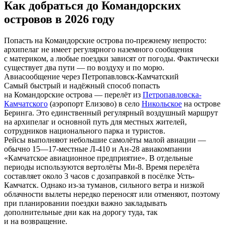
Как добраться до Командорских
островов в 2026 году
Попасть на Командорские острова по-прежнему непросто:
архипелаг не имеет регулярного наземного сообщения
с материком, а любые поездки зависят от погоды. Фактически
существует два пути — по воздуху и по морю.
Авиасообщение через Петропавловск-Камчатский
Самый быстрый и надёжный способ попасть
на Командорские острова — перелёт из
Петропавловска-
Камчатского
(аэропорт Елизово) в село
Никольское
на острове
Беринга. Это единственный регулярный воздушный маршрут
на архипелаг и основной путь для местных жителей,
сотрудников национального парка и туристов.
Рейсы выполняют небольшие самолёты малой авиации —
обычно 15—17-местные Л-410 и Ан-28 авиакомпании
«Камчатское авиационное предприятие». В отдельные
периоды используются вертолёты Ми-8. Время перелёта
составляет около 3 часов с дозаправкой в посёлке Усть-
Камчатск. Однако из-за туманов, сильного ветра и низкой
облачности вылеты нередко переносят или отменяют, поэтому
при планировании поездки важно закладывать
дополнительные дни как на дорогу туда, так
и на возвращение.