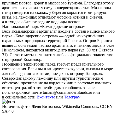
крупных портов, дорог и массового туризма. Благодаря этому
архипелаг сохранил ту самую «первозданность». Миллионы
птиц гнездятся на скалах, у берегов кормятся и мигрируют
киты, на лежбищах отдыхают морские котики и сивучи,
а в тундре обитают редкие подвиды песцов.
Национальный парк «Командорские острова»
Весь Командорский архипелаг входит в состав национального
парка «Командорские острова» — одной из крупнейших
охраняемых природных территорий России. Остров Беринга
является обитаемой частью архипелага, и именно здесь, в селе
Никольском, находится визит-центр парка (ул. 50 лет Октября,
31). С этого места начинается любое официальное знакомство
с природой Командор.
Посещение территории парка требует предварительного
согласования. Если вы планируете экскурсии, выходы в море
для наблюдения за китами, поездки к острову Топорков,
Северо-Западному лежбищу или другим туристическим
объектам, проживание на кордонах или в гостевых комнатах
визит-центра, об этом необходимо сообщить заранее
по электронной почте
turizm@commanderislands.ru
или
в социальные сети
Вконтакте
или
Телеграм
.
Источник фото: Женя Витюгова, Wikimedia Commons, CC BY-
SA 4.0