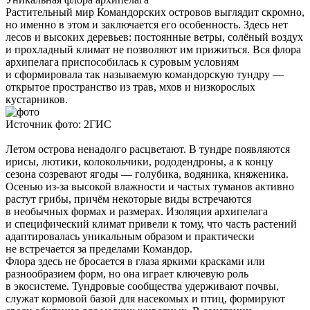
Растительный мир Командорских островов выглядит скромно,
но именно в этом и заключается его особенность. Здесь нет
лесов и высоких деревьев: постоянные ветры, солёный воздух
и прохладный климат не позволяют им прижиться. Вся флора
архипелага приспособилась к суровым условиям
и сформировала так называемую командорскую тундру —
открытое пространство из трав, мхов и низкорослых
кустарников.
Источник фото: 2ГИС
Летом острова ненадолго расцветают. В тундре появляются
ирисы, лютики, колокольчики, рододендроны, а к концу
сезона созревают ягоды — голубика, водяника, княженика.
Осенью из-за высокой влажности и частых туманов активно
растут грибы, причём некоторые виды встречаются
в необычных формах и размерах. Изоляция архипелага
и специфический климат привели к тому, что часть растений
адаптировалась уникальным образом и практически
не встречается за пределами Командор.
Флора здесь не бросается в глаза яркими красками или
разнообразием форм, но она играет ключевую роль
в экосистеме. Тундровые сообщества удерживают почвы,
служат кормовой базой для насекомых и птиц, формируют