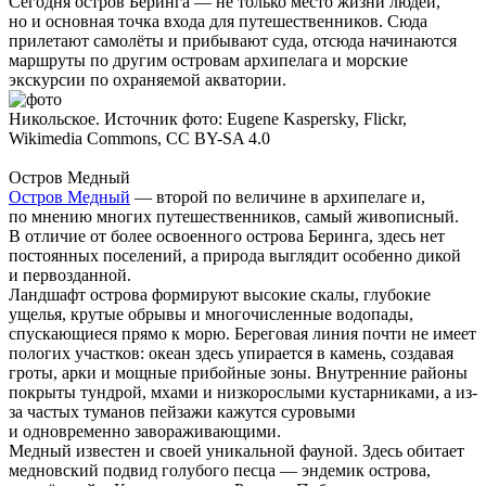
Сегодня остров Беринга — не только место жизни людей,
но и основная точка входа для путешественников. Сюда
прилетают самолёты и прибывают суда, отсюда начинаются
маршруты по другим островам архипелага и морские
экскурсии по охраняемой акватории.
Никольское. Источник фото: Eugene Kaspersky, Flickr,
Wikimedia Commons, CC BY-SA 4.0
Остров Медный
Остров Медный
— второй по величине в архипелаге и,
по мнению многих путешественников, самый живописный.
В отличие от более освоенного острова Беринга, здесь нет
постоянных поселений, а природа выглядит особенно дикой
и первозданной.
Ландшафт острова формируют высокие скалы, глубокие
ущелья, крутые обрывы и многочисленные водопады,
спускающиеся прямо к морю. Береговая линия почти не имеет
пологих участков: океан здесь упирается в камень, создавая
гроты, арки и мощные прибойные зоны. Внутренние районы
покрыты тундрой, мхами и низкорослыми кустарниками, а из-
за частых туманов пейзажи кажутся суровыми
и одновременно завораживающими.
Медный известен и своей уникальной фауной. Здесь обитает
медновский подвид голубого песца — эндемик острова,