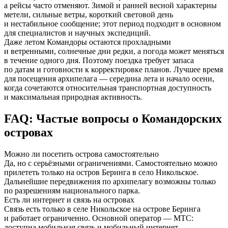
а рейсы часто отменяют. Зимой и ранней весной характерны
метели, сильные ветры, короткий световой день
и нестабильное сообщение; этот период подходит в основном
для специалистов и научных экспедиций.
Даже летом Командоры остаются прохладными
и ветренными, солнечные дни редки, а погода может меняться
в течение одного дня. Поэтому поездка требует запаса
по датам и готовности к корректировке планов. Лучшее время
для посещения архипелага — середина лета и начало осени,
когда сочетаются относительная транспортная доступность
и максимальная природная активность.
FAQ: Частые вопросы о Командорских
островах
Можно ли посетить острова самостоятельно
Да, но с серьёзными ограничениями. Самостоятельно можно
прилететь только на остров Беринга в село Никольское.
Дальнейшие передвижения по архипелагу возможны только
по разрешениям национального парка.
Есть ли интернет и связь на островах
Связь есть только в селе Никольское на острове Беринга
и работает ограниченно. Основной оператор — МТС:
доступна мобильная связь и мобильный интернет,