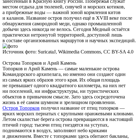
занесённый в Красную книгу России. Побережья служат
местом отдыха для тюленей, сивучей и морских котиков,
а прибрежные воды — важной зоной кормления китов
и каланов. Название остров получил ещё в XVIII веке после
обнаружения самородной меди, однако промышленной
добычи здесь никогда не велось. Сегодня Медный остаётся
практически нетронутой территорией, доступной лишь
в составе организованных маршрутов и научных экспедиций.
Источник фото: SuricataJ, Wikimedia Commons, CC BY-SA 4.0
Острова Топорков и Арий Камень
Топорков и Арий Камень — самые маленькие острова
Командорского архипелага, но именно они создают один
из самых ярких образов этого края. Их общая площадь
не превышает одного квадратного километра, на них нет
ни поселений, ни инфраструктуры, ни туристических
объектов в привычном смысле. Зато здесь сосредоточена
жизнь в её самом шумном и зрелищном проявлении.
Остров Топорков
получил название от птиц топорков —
ярких морских пернатых с крупными оранжевыми клювами.
Летом скалистые берега острова превращаются в настоящий
птичий город: тысячи птиц гнездятся на уступах,
поднимаются в воздух, заполняют небо криками
и движением. Вместе с топорками здесь обитают бакланы,