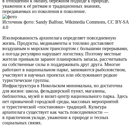
в отношении к океану, бережном подходе к природе,
уважении к её ритмам и традиционных знаниях,
передаваемых из поколения в поколение.
Источник фото: Sandy Balfour, Wikimedia Commons, CC BY-SA
4.0
Изолированность архипелага определяет повседневную
жизнь. Продукты, медикаменты и топливо доставляют
воздушным и морским транспортом с большими перерывами,
а погода регулярно нарушает логистику. Поэтому местные
жители привыкли заранее планировать запасы, рассчитывать
на собственные силы и поддерживать друг друга. Многие
работают в национальном парке, занимаются рыболовством,
участвуют в научных проектах или обслуживают редкие
туристические группы.
Инфраструктура в Никольском минимальна, но достаточна
для жизни: школа, фельдшерский пункт, магазины,
библиотека, музей и визит-центр национального парка. Здесь
нет привычной городской среды, массовых мероприятий
и туристической «постановки» традиций. Культура
архипелага существует как часть повседневности —
в практичном укладе, уважении к природе и тесных
социальных связях.