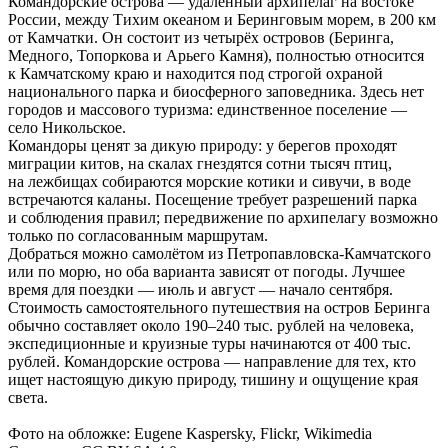
Командорские острова — удалённый архипелаг на востоке
России, между Тихим океаном и Беринговым морем, в 200 км
от Камчатки. Он состоит из четырёх островов (Беринга,
Медного, Топоркова и Арьего Камня), полностью относится
к Камчатскому краю и находится под строгой охраной
национального парка и биосферного заповедника. Здесь нет
городов и массового туризма: единственное поселение —
село Никольское.
Командоры ценят за дикую природу: у берегов проходят
миграции китов, на скалах гнездятся сотни тысяч птиц,
на лежбищах собираются морские котики и сивучи, в воде
встречаются каланы. Посещение требует разрешений парка
и соблюдения правил; передвижение по архипелагу возможно
только по согласованным маршрутам.
Добраться можно самолётом из Петропавловска-Камчатского
или по морю, но оба варианта зависят от погоды. Лучшее
время для поездки — июль и август — начало сентября.
Стоимость самостоятельного путешествия на остров Беринга
обычно составляет около 190–240 тыс. рублей на человека,
экспедиционные и круизные туры начинаются от 400 тыс.
рублей. Командорские острова — направление для тех, кто
ищет настоящую дикую природу, тишину и ощущение края
света.
Фото на обложке: Eugene Kaspersky, Flickr, Wikimedia