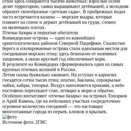
сезон здесь собираются тысячи животных: взрослые особи
делят территорию, самки выращивают детёнышей, а молодняк
образует своеобразные «детские сады». В прибрежных водах
часто встречаются каланы — морские выдры, которые
плавают на спине и держат детёнышей на груди, словно
на маленьких плотах.
Птичьи базары и пернатые обитатели
Командорские острова — один из важнейших
орнитологических районов Северной Пацифики. Скалистые
берега и изолированные острова стали идеальным местом для
гнездования морских птиц: здесь безопасно от наземных
хищников, а океан круглый год обеспечивает корм.
В результате на Командорах сформировались одни из самых
крупных птичьих колоний в России.
Летом скалы буквально оживают. На уступах и карнизах
гнездятся сотни тысяч птиц: ипатки, бакланы, серокрылые
чайки, кайры, топорки. Воздух наполняется криками, а небо
постоянно пересекают стаи, летящие к морю и обратно.
Особенно впечатляют «птичьи базары» на островах Топорков
и Арий Камень, где на небольших участках сосредоточено
огромное количество гнездовий — это настоящие
многоэтажные города из перьев, клювов и крыльев.
Источник фото: 2ГИС