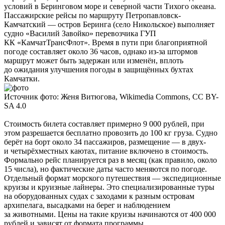
условий в Беринговом море и северной части Тихого океана.
Пассажирские рейсы по маршруту Петропавловск-
Камчатский — остров Беринга (село Никольское) выполняет
судно «Василий Завойко» перевозчика ГУП
КК «КамчатТрансФлот». Время в пути при благоприятной
погоде составляет около 36 часов, однако из-за штормов
маршрут может быть задержан или изменён, вплоть
до ожидания улучшения погоды в защищённых бухтах
Камчатки.
Источник фото: Женя Витюгова, Wikimedia Commons, CC BY-
SA 4.0
Стоимость билета составляет примерно 9 000 рублей, при
этом разрешается бесплатно провозить до 100 кг груза. Судно
берёт на борт около 34 пассажиров, размещение — в двух-
и четырёхместных каютах, питание включено в стоимость.
Формально рейс планируется раз в месяц (как правило, около
15 числа), но фактические даты часто меняются по погоде.
Отдельный формат морского путешествия — экспедиционные
круизы и круизные лайнеры. Это специализированные туры
на оборудованных судах с заходами к разным островам
архипелага, высадками на берег и наблюдением
за животными. Цены на такие круизы начинаются от 400 000
рублей и зависят от формата программы.