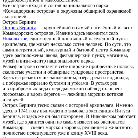
Все острова входят в состав национального парка
«Командорские острова» и окружены обширной охраняемой
акваторией.
Остров Беринга
Остров Беринга
— крупнейший и самый населённый из всех
Командорских островов. Именно здесь находится село
Никольское
, единственный постоянный населённый пункт
архипелага, где живёт несколько сотен человек. По сути, это
административный, культурный и бытовой центр Командор:
здесь расположены школа, фельдшерский пункт, магазины,
музей и визит-центр национального парка.
Рельеф острова сочетает в себе широкие прибрежные полосы,
скалистые участки и обширные тундровые пространства.
Здесь встречаются песчаные дюны, озёра, реки и водопады,
а побережье изрезано бухтами и утёсами. В устьях рек
и в прибрежных водах нередко можно наблюдать нерест
лососёвых, а вдоль берегов — лежбища морских котиков
и сивучей.
Остров Беринга тесно связан с историей архипелага. Именно
здесь в 1741 году вынужденно зимовала экспедиция Витуса
Беринга, и здесь же он был похоронен. В Никольском работает
музей, где хранится один из самых известных экспонатов
Командор — скелет морской коровы, редчайшего животного,
полностью исчезнувшего уже к концу XVIII века.