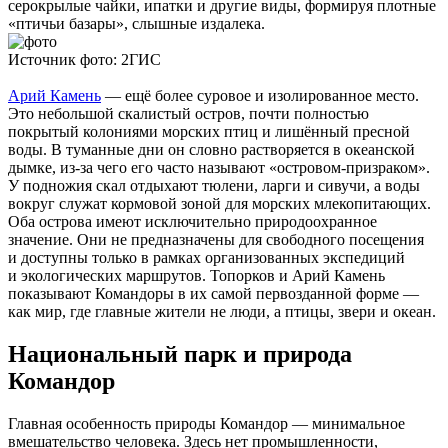
серокрылые чайки, ипатки и другие виды, формируя плотные
«птичьи базары», слышные издалека.
Источник фото: 2ГИС
Арий Камень
— ещё более суровое и изолированное место.
Это небольшой скалистый остров, почти полностью
покрытый колониями морских птиц и лишённый пресной
воды. В туманные дни он словно растворяется в океанской
дымке, из-за чего его часто называют «островом-призраком».
У подножия скал отдыхают тюлени, ларги и сивучи, а воды
вокруг служат кормовой зоной для морских млекопитающих.
Оба острова имеют исключительно природоохранное
значение. Они не предназначены для свободного посещения
и доступны только в рамках организованных экспедиций
и экологических маршрутов. Топорков и Арий Камень
показывают Командоры в их самой первозданной форме —
как мир, где главные жители не люди, а птицы, звери и океан.
Национальный парк и природа
Командор
Главная особенность природы Командор — минимальное
вмешательство человека. Здесь нет промышленности,