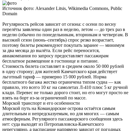
Источник фото: Alexander Litsis, Wikimedia Сommons, Public
Domain
Регулярность рейсов зависит от сезона: с осени по весну
перелёты заявлены один раз в неделю, летом — до трех раз в
неделю (обычно по понедельникам, вторникам и четвергам. В
высокий сезон (июнь–сентябрь) спрос резко возрастает,
поэтому билеты рекомендуют покупать заранее — минимум
за два месяца до вылёта. Если рейс переносится,
авиакомпания по запросу предоставляет пассажирам
бесплатное размещение в гостинице и питание.
Стоимость билета составляет в среднем около 50 000 рублей
в одну сторону; для жителей Камчатского края действует
льготный тариф — примерно 15 000 рублей. Норма
бесплатного багажа жестко ограничена типом судна — как
правило, это всего 10 кг на самолетах Л-410 плюс 5 кг ручной
клади. Перевес не только дорого стоит, но его могут просто не
взять на борт из-за ограничений по массе.
Морской транспорт и его особенности
Морской путь на Командорские острова остаётся самым
длительным и непредсказуемым, но для многих — самым
атмосферным. Регулярного пассажирского сообщения здесь
нет: суда выходят из Петропавловска-Камчатского
нерегулярно, а расписание напрямую зависит от погодных