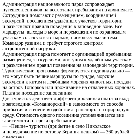
Администрация национального парка сопровождает
путешественников на всех этапах пребывания на архипелаге.
Сотрудники помогают с размещением, координацией
экскурсий, посещением удалённых участков территории
и разъясняют правила поведения в заповедной зоне. Все
маршруты, выходы в море и перемещения по охраняемым
участкам согласуются с парком, поскольку экосистема
Командор уязвима и требует строгого контроля
антропогенной нагрузки.
Администрация парка помогает с организацией пребывания:
размещением, экскурсиями, доступом к удалённым участкам
и разъяснением правил поведения на заповедной территории.
Туристические программы формируются индивидуально —
это могут быть пешие маршруты по тундре, морские
экскурсии к китам и лежбищам морских животных, поездки
на остров Топорков или проживание на отдалённых кордонах.
Плата за посещение заповедника
Для туристов действует дифференцированная плата за вход
в заповедник «Командорский» в зависимости от способа
прибытия и степени воздействия транспорта на природную
среду. Стоимость одного посещения устанавливается вне
зависимости от срока пребывания:
— «Пешие» туристы (прибытие в село Никольское
и передвижение по острову Беринга пешком) — 360 рублей
с человека.