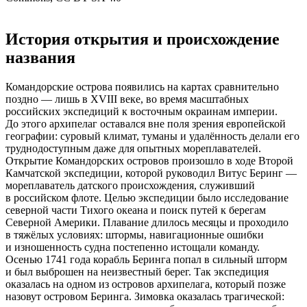
История открытия и происхождение
названия
Командорские острова появились на картах сравнительно
поздно — лишь в XVIII веке, во время масштабных
российских экспедиций к восточным окраинам империи.
До этого архипелаг оставался вне поля зрения европейской
географии: суровый климат, туманы и удалённость делали его
труднодоступным даже для опытных мореплавателей.
Открытие Командорских островов произошло в ходе Второй
Камчатской экспедиции, которой руководил Витус Беринг —
мореплаватель датского происхождения, служивший
в российском флоте. Целью экспедиции было исследование
северной части Тихого океана и поиск путей к берегам
Северной Америки. Плавание длилось месяцы и проходило
в тяжёлых условиях: штормы, навигационные ошибки
и изношенность судна постепенно истощали команду.
Осенью 1741 года корабль Беринга попал в сильный шторм
и был выброшен на неизвестный берег. Так экспедиция
оказалась на одном из островов архипелага, который позже
назовут островом Беринга. Зимовка оказалась трагической: