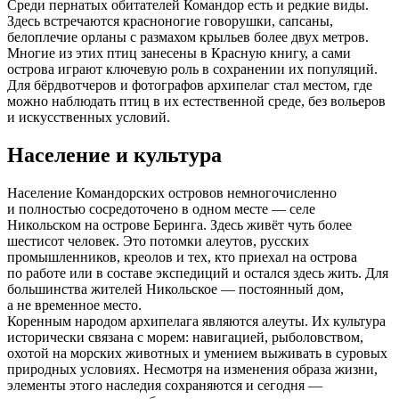
Среди пернатых обитателей Командор есть и редкие виды.
Здесь встречаются красноногие говорушки, сапсаны,
белоплечие орланы с размахом крыльев более двух метров.
Многие из этих птиц занесены в Красную книгу, а сами
острова играют ключевую роль в сохранении их популяций.
Для бёрдвотчеров и фотографов архипелаг стал местом, где
можно наблюдать птиц в их естественной среде, без вольеров
и искусственных условий.
Население и культура
Население Командорских островов немногочисленно
и полностью сосредоточено в одном месте — селе
Никольском на острове Беринга. Здесь живёт чуть более
шестисот человек. Это потомки алеутов, русских
промышленников, креолов и тех, кто приехал на острова
по работе или в составе экспедиций и остался здесь жить. Для
большинства жителей Никольское — постоянный дом,
а не временное место.
Коренным народом архипелага являются алеуты. Их культура
исторически связана с морем: навигацией, рыболовством,
охотой на морских животных и умением выживать в суровых
природных условиях. Несмотря на изменения образа жизни,
элементы этого наследия сохраняются и сегодня —