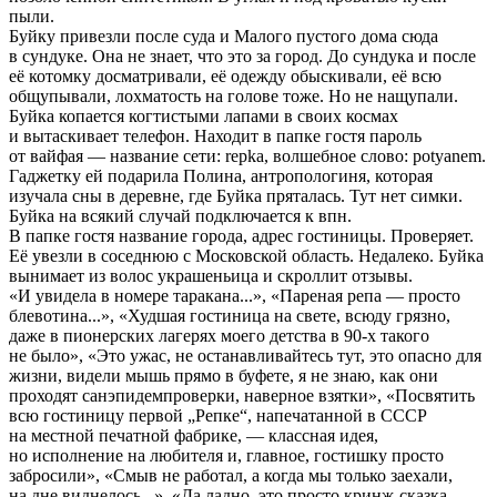
пыли.
Буйку привезли после суда и Малого пустого дома сюда
в сундуке. Она не знает, что это за город. До сундука и после
её котомку досматривали, её одежду обыскивали, её всю
общупывали, лохматость на голове тоже. Но не нащупали.
Буйка копается когтистыми лапами в своих космах
и вытаскивает телефон. Находит в папке гостя пароль
от вайфая — название сети: repka, волшебное слово: potyanem.
Гаджетку ей подарила Полина, антропологиня, которая
изучала сны в деревне, где Буйка пряталась. Тут нет симки.
Буйка на всякий случай подключается к впн.
В папке гостя название города, адрес гостиницы. Проверяет.
Её увезли в соседнюю с Московской область. Недалеко. Буйка
вынимает из волос украшеньица и скроллит отзывы.
«И увидела в номере таракана...», «Пареная репа — просто
блевотина...», «Худшая гостиница на свете, всюду грязно,
даже в пионерских лагерях моего детства в 90-х такого
не было», «Это ужас, не останавливайтесь тут, это опасно для
жизни, видели мышь прямо в буфете, я не знаю, как они
проходят санэпидемпроверки, наверное взятки», «Посвятить
всю гостиницу первой „Репке“, напечатанной в СССР
на местной печатной фабрике, — классная идея,
но исполнение на любителя и, главное, гостишку просто
забросили», «Смыв не работал, а когда мы только заехали,
на дне виднелось...», «Да ладно, это просто кринж-сказка,