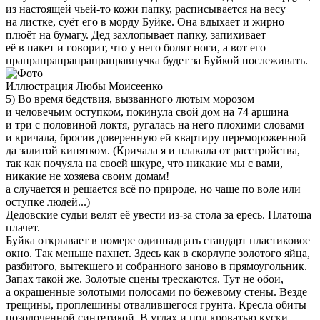
из настоящей чьей-то кожи папку, расписывается на весу
на листке, суёт его в морду Буйке. Она вдыхает и жирно
плюёт на бумагу. Дед захлопывает папку, запихивает
её в пакет и говорит, что у него болят ноги, а вот его
прапрапрапрапрапраправнучка будет за Буйкой послеживать.
Иллюстрация Любы Моисеенко
5) Во время бедствия, вызванного лютым морозом
и человечьим оступком, покинула свой дом на 74 аршина
и три с половиной локтя, ругалась на него плохими словами
и кричала, бросив доверенную ей квартиру перемороженной
да залитой кипятком. (Кричала я и плакала от расстройства,
так как почуяла на своей шкуре, что никакие мы с вами,
никакие не хозяева своим домам!
а случается и решается всё по природе, но чаще по воле или
оступке людей...)
Дедовские судьи велят её увести из-за стола за ересь. Платоша
плачет.
Буйка открывает в номере одиннадцать стандарт пластиковое
окно. Так меньше пахнет. Здесь как в скорлупе золотого яйца,
разбитого, вытекшего и собранного заново в прямоугольник.
Запах такой же. Золотые сцены трескаются. Тут не обои,
а окрашенные золотыми полосами по бежевому стены. Везде
трещины, проплешины отвалившегося грунта. Кресла обиты
позолоченной синтетикой. В углах и под кроватью куски