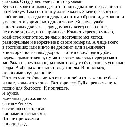
станком. Оттуда вылезает лист с буквами.
Буйка находит отзывы десяти- и пятнадцатилетней давности
на «Репку». Там гостиницу даже хвалят. Значит, её когда-то
любили люди, деды или дедки, а потом забросили, уехали или
умерли, что у домовых одно и то же. Жизне-служба
в постоялых дворах — для домовых всегда наказание,
не самое жуткое, но неприятное. Комнат чересчур много,
хозяйство хлопотное, жильцы постоянно меняются,
равнодушные и небрежные к своим номерам. А чаще всего
в гостиницах или никто не домовит, или важничают
кикиморы постоялых дворов — от них, хех, один урон,
перекладывают вещи, путают гостям волосы, перегрызают
застёжки на чемоданах, заливают воду из бутылок в мусорные
вёдра. В «Репке» не ставят воду гостям. И ни хозяев,
ни кикимор тут давно нет.
Но зато чистое (оке, чуть застиранное) и отглаженное бельё
из натурального хлопка. Вот хорошее. Буйка решает спеть
песню для бодрости. И поплясать.
Я Буйка,
новейшая домохозяйка
Отеля «Репка»,
Отелившегося такими
чистыми простынями,
Что не привяжется
Ни один дед,