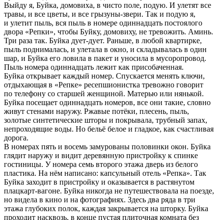
Выйду я, Буйка, домовиха, в чисто поле, подую. И улетят все
травы, и все цветы, и все грызуны-звери. Так и подую я,
и улетит пыль, вся пыль в номере одиннадцать постоялого
двора «Репки», чтобы Буйку, домовиху, не тревожить. Аминь.
Три раза так. Буйка дует-дует. Раньше, в любой квартирке,
пыль поднималась, и улетала в окно, и складывалась в один
шар, и Буйка его ловила в пакет и уносила в мусоропровод.
Пыль номера одиннадцать лежит как присобаченная.
Буйка открывает каждый номер. Спускается менять ключи,
отдыхающая в «Репке» ресепшионистка тревожно говорит
по телефону со старшей женщиной. Матерью или нянькой.
Буйка посещает одиннадцать номеров, все они такие, словно
живут стенами наружу. Ржавые потёки, плесень, пыль,
золотые синтетические шторы и покрывала, трубный запах,
непроходящие воды. Но бельё белое и гладкое, как счастливая
дорога.
В номерах пять и восемь замурованы половинки окон. Буйка
глядит наружу и видит деревянную пристройку к спинке
гостиницы. У номера семь второго этажа дверь из белого
пластика. На нём написано: капсульный отель «Репка». Так
Буйка заходит в пристройку и оказывается в растянутом
плацкарт-вагоне. Буйка никогда не путешествовала на поезде,
но видела в кино и на фотографиях. Здесь два ряда в три
этажа глубоких полок, каждая закрывается на шторку. Буйка
проходит насквозь, в конце пустая плиточная комната без