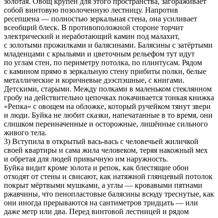
золотая. Овощ крупен для этого пространства, загораживает
собой винтовую позолоченную лестницу. Напротив
ресепшена — полностью зеркальная стена, она усиливает
всеобщий блеск. В противоположной стороне торчит
электрический и неработающий камин под малахит,
с золотыми прожилками и балясинами. Балясины с затёртыми
младенцами с крыльями и цветочным рельефом тут идут
по углам стен, по периметру потолка, по плинтусам. Рядом
с камином прямо в зеркальную стену прибиты полки, белые
металлические и коричневые дээспэшные, с книгами.
Детскими, старыми. Между полками в маленьком стеклянном
гробу на действительно цепочках покачивается тонкая книжка
«Репка» с овощем на обложке, который ручейком тянут звери
и люди. Буйка не любит сказки, напечатанные в то время, они
слишком переиначенные и осторожные, лишённые сильного
живого тела.
3) Вступила в открытый вась-вась с человечьей жиличкой
своей квартиры и сама жила человеком, теряя накожный мех
и обретая для людей привычную им наружность.
Буйка видит кроме золота и репок, как блестящие обои
отходят от стены и свисают, как натяжной глянцевый потолок
покрыт мёртвыми мушками, а углы — кровавыми пятнами
ржавчины, что пенопластовые балясины всюду треснутые, как
они иногда прерываются на сантиметров тридцать — или
даже метр или два. Перед винтовой лестницей и рядом