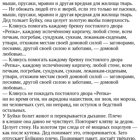
мыши, прусаки, мравии и другая вредная для жилища тварь.
— Не обижать людей его и зверей, если это только не пасюки,
мыши, прусаки, мравии и другая вредная для жилища тварь.
Дед толкает Буйку, она целует золотую якобы поверхность.
— Клянусь помогать каждому бревну постоялого двора
«Репка», каждому испечённому кирпичу, любой стене, всем
печкам, погребам, сундукам, сукнам, лежанкам-сиденьям,
утвари, отхожим местам своей домовой силой — заговорами,
песнями, другой своей силою и заботами, — домовой
любовью...
— Клянусь помогать каждому бревну постоялого двора
«Репка», каждому испечённому кирпичу, любой стене, всем
печкам, погребам, сундукам, сукнам, лежанкам-сиденьям,
утвари, отхожим местам своей домовой силой — заговорами,
песнями, другой своей силою и заботами, — домовой
любовью...
— Клянусь не покидать постоялого двора «Репка»
ни во время огня, ни акридова нашествия, ни зноя, ни мороза,
ни человечьих сует, ни неправд, ни оступок и бедствий
остальных.
У Буйки болит живот и перекрывается дыхание. Плечо
в клешне она давно не чувствует. Повторяет клятву за дедом.
Целует стену. На золотом три следа от её мощных поцелуев —
как после кутежа. Дед понимает это, отворачивается. Зато
отпускает Буйкино плечо. Поднимает пакет, достаёт твёрдую,