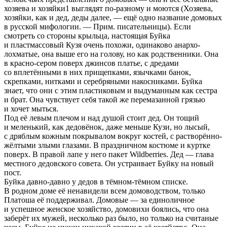
хозяева и хозяйки1 выглядят по-разному и моются (Хозяева,
хозяйки, как и дед, деды далее, — ещё одно название домовых
в русской мифологии. — Прим. писательницы). Если
смотреть со стороны крыльца, настоящая Буйка
и пластмассовый Кузя очень похожи, одинаково анархо-
лохматые, она выше его на голову, но как родственники. Она
в красно-сером поверх джинсов платье, с дредами
со вплетёнными в них прищепками, язычками банок,
скрепками, нитками и серебряными накосниками. Буйка
знает, что они с этим пластиковым и выдуманным как сестра
и брат. Она чувствует себя такой же перемазанной грязью
и хочет мыться.
Под её левым плечом и над душой стоит дед. Он тощий
и меленький, как дедовёнок, даже меньше Кузи, но лысый,
с дряблым кожным покрывалом вокруг костей, с растворённо-
жёлтыми злыми глазами. В праздничном костюме и куртке
поверх. В правой лапе у него пакет Wildberries. Дед — глава
местного дедовского совета. Он устраивает Буйку на новый
пост.
Буйка давно-давно у дедов в тёмном-тёмном списке.
В родном доме её ненавидели всем домоводством, только
Платоша её поддерживал. Домовые — за единоличное
и успешное женское хозяйство, домовихи боялись, что она
заберёт их мужей, несколько раз было, но только на считаные