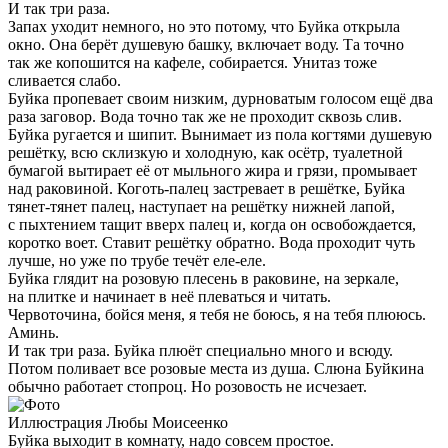
И так три раза.
Запах уходит немного, но это потому, что Буйка открыла
окно. Она берёт душевую башку, включает воду. Та точно
так же копошится на кафеле, собирается. Унитаз тоже
сливается слабо.
Буйка пропевает своим низким, дурноватым голосом ещё два
раза заговор. Вода точно так же не проходит сквозь слив.
Буйка ругается и шипит. Вынимает из пола когтями душевую
решётку, всю склизкую и холодную, как осётр, туалетной
бумагой вытирает её от мыльного жира и грязи, промывает
над раковиной. Коготь-палец застревает в решётке, Буйка
тянет-тянет палец, наступает на решётку нижней лапой,
с пыхтением тащит вверх палец и, когда он освобождается,
коротко воет. Ставит решётку обратно. Вода проходит чуть
лучше, но уже по трубе течёт еле-еле.
Буйка глядит на розовую плесень в раковине, на зеркале,
на плитке и начинает в неё плеваться и читать.
Червоточина, бойся меня, я тебя не боюсь, я на тебя плююсь.
Аминь.
И так три раза. Буйка плюёт специально много и всюду.
Потом поливает все розовые места из душа. Слюна Буйкина
обычно работает стопроц. Но розовость не исчезает.
Иллюстрация Любы Моисеенко
Буйка выходит в комнату, надо совсем простое.