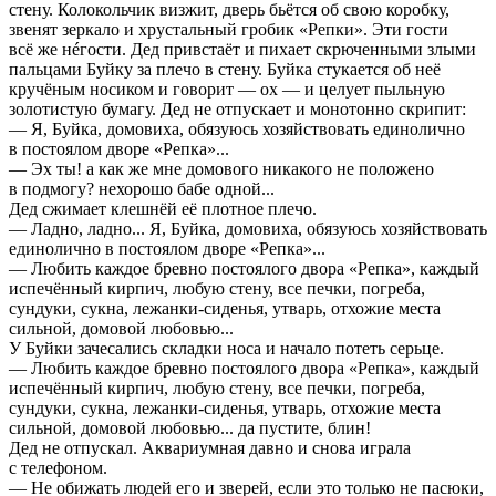
стену. Колокольчик визжит, дверь бьётся об свою коробку,
звенят зеркало и хрустальный гробик «Репки». Эти гости
всё же нéгости. Дед привстаёт и пихает скрюченными злыми
пальцами Буйку за плечо в стену. Буйка стукается об неё
кручёным носиком и говорит — ох — и целует пыльную
золотистую бумагу. Дед не отпускает и монотонно скрипит:
— Я, Буйка, домовиха, обязуюсь хозяйствовать единолично
в постоялом дворе «Репка»...
— Эх ты! а как же мне домового никакого не положено
в подмогу? нехорошо бабе одной...
Дед сжимает клешнёй её плотное плечо.
— Ладно, ладно...
Я, Буйка, домовиха, обязуюсь хозяйствовать
единолично в постоялом дворе «Репка»...
— Любить каждое бревно постоялого двора «Репка», каждый
испечённый кирпич, любую стену, все печки, погреба,
сундуки, сукна, лежанки-сиденья, утварь, отхожие места
сильной, домовой любовью...
У Буйки зачесались складки носа и начало потеть серьце.
— Любить каждое бревно постоялого двора «Репка», каждый
испечённый кирпич, любую стену, все печки, погреба,
сундуки, сукна, лежанки-сиденья, утварь, отхожие места
сильной, домовой любовью... да пустите, блин!
Дед не отпускал. Аквариумная давно и снова играла
с телефоном.
— Не обижать людей его и зверей, если это только не пасюки,