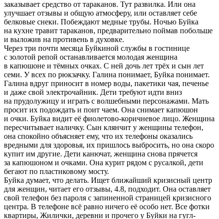
заказывает средство от тараканов. Тут развилка. Или она
улучшает отзывы и общую атмосферу, или оставляет себе
белковые снеки. Побеждают медные трубы. Ночью Буйка
на кухне травит тараканов, предварительно поймав побольше
и выложив на противень в духовке.
Через три почти месяца Буйкиной службы в гостинице
с золотой репой останавливается молодая женщина
в капюшоне и тёмных очках. С ней дочь лет трёх и сын лет
семи. У всех по рюкзачку. Галина понимает, Буйка понимает.
Галина вдруг приносит в номер воды, пакетики чая, печенье
и даже свой электрочайник. Дети требуют идти вниз
на прудолужицу и играть с волшебными персонажами. Мать
просит их подождать и поит чаем. Она снимает капюшон
и очки. Буйка видит её фиолетово-коричневое лицо. Женщина
пересчитывает наличку. Сын клянчит у женщины телефон,
она спокойно объясняет ему, что их телефоны оказались
вредными для здоровья, их пришлось выбросить, но она скоро
купит им другие. Дети канючат, женщина снова прячется
за капюшоном и очками. Она курит рядом с русалкой, дети
бегают по пластиковому мосту.
Буйка думает, что делать. Ищет ближайший кризисный центр
для женщин, читает его отзывы, 4.8, подходит. Она оставляет
свой телефон без пароля с запиненной страницей кризисного
центра. В телефоне всё равно ничего её особо нет. Все фотки
квартиры, Жилички, деревни и прочего у Буйки на гугл-