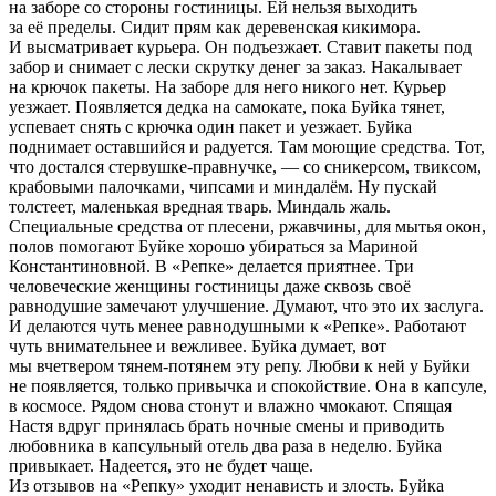
на заборе со стороны гостиницы. Ей нельзя выходить
за её пределы. Сидит прям как деревенская кикимора.
И высматривает курьера. Он подъезжает. Ставит пакеты под
забор и снимает с лески скрутку денег за заказ. Накалывает
на крючок пакеты. На заборе для него никого нет. Курьер
уезжает. Появляется дедка на самокате, пока Буйка тянет,
успевает снять с крючка один пакет и уезжает. Буйка
поднимает оставшийся и радуется. Там моющие средства. Тот,
что достался стервушке-правнучке, — со сникерсом, твиксом,
крабовыми палочками, чипсами и миндалём. Ну пускай
толстеет, маленькая вредная тварь. Миндаль жаль.
Специальные средства от плесени, ржавчины, для мытья окон,
полов помогают Буйке хорошо убираться за Мариной
Константиновной. В «Репке» делается приятнее. Три
человеческие женщины гостиницы даже сквозь своё
равнодушие замечают улучшение. Думают, что это их заслуга.
И делаются чуть менее равнодушными к «Репке». Работают
чуть внимательнее и вежливее. Буйка думает, вот
мы вчетвером тянем-потянем эту репу. Любви к ней у Буйки
не появляется, только привычка и спокойствие. Она в капсуле,
в космосе. Рядом снова стонут и влажно чмокают. Спящая
Настя вдруг принялась брать ночные смены и приводить
любовника в капсульный отель два раза в неделю. Буйка
привыкает. Надеется, это не будет чаще.
Из отзывов на «Репку» уходит ненависть и злость. Буйка