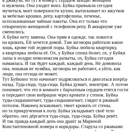
в джакузи, но тут в номер с сердцем заходят женщина
и мужчина. Она уходит вниз. Буйка привыкла сегодня
мучиться, моет поверхности кухни, вытаскивает из закутков
за мебелью крошки, репу, картофелины, печенье,
использованные чайные пакеты. Она ест только что
отваренную женщиной с телефоном репу. В аквариуме уже
сменились.
А Буйке нету замены. Она прям в одежде, так ложится
на кровать. Ей хочется домой. Там заговоры работали какие
хошь, кроме той ледяной поры. Буйка любила квартирку,
а квартирка любила её. Ох, у Буйки спина болит, ох, у Буйки
лапы и ноздри пемолюксом разъеты, ох, Буйка сегодня
намаялась. И так будет каждый, каждый день. Не домовиха
она, никакая не хозяйка, заговоры не работают, а уйти, как
люди, она отсюда не может.
Тут Буйкино тело начинает подрясоваться и двигаться вперёд-
назад. Туда-сюда, туда-сюда. Буйка думает, землетряс. А потом
понимает, что это в комнате с бархатным сердцем етятся гости
и передают свои вибрации через кровати у стенок. Буйка
туды-сюдышничает, туды-сюдышничает, глядит в ржавый
потолок. Наконец вскакивает, тянет кровать от стены,
но та прикрученная к полу. Буйка укладывает своё тело
обратно, оно дёргается туда-сюда, туда-сюда. Буйка ревёт.
И так правда каждый день она драит за Мариной
Константиновной номера и коридоры. Старуха со ржавыми