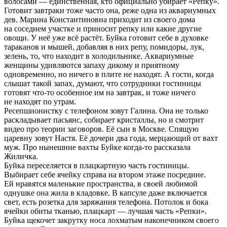
волосами — единственная, кто официально убирает «Репку».
Готовит завтраки тоже часто она, реже одна из аквариумных
дев. Марина Константиновна приходит из своего дома
на соседнем участке и приносит репку или какие другие
овощи. У неё уже всё растёт. Буйка готовит себе в духовке
тараканов и мышей, добавляя в них репу, помидоры, лук,
зелень, то, что находит в холодильнике. Аквариумные
женщины удивляются запаху дикому и приятному
одновременно, но ничего в плите не находят. А гости, когда
слышат такой запах, думают, что сотрудники гостиницы
готовят что-то особенное им на завтрак, и тоже ничего
не находят по утрам.
Ресепшионистку с телефоном зовут Галина. Она не только
раскладывает пасьянс, собирает кристаллы, но и смотрит
видео про теории заговоров. Её сын в Москве. Спящую
царевну зовут Настя. Её дочери два года, мерцающий от вахт
муж. Про нынешние вахты Буйке когда-то рассказала
Жиличка.
Буйка переселяется в плацкартную часть гостиницы.
Выбирает себе ячейку справа на втором этаже посредине.
Ей нравятся маленькие пространства, в своей любимой
однушке она жила в кладовке. В капсуле даже включается
свет, есть розетка для заряжания телефона. Потолок и бока
ячейки обиты тканью, плацкарт — лучшая часть «Репки».
Буйка щекочет закрутку носа лохматым наконечником своего