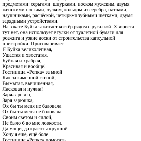
предметами: серьгами, шнурками, носком мужским, двумя
женскими носками, чулком, кольцом из серебра, патчами,
наушниками, расчёской, четырьмя зубными щётками, двумя
зарядными устройствами.
На закате Буйка зажигает костёр рядом с русалкой. Хвороста
тут нет, она использует втулки от туалетной бумаги для
розжига и узкие доски от строительства капсульной
пристройки. Приговаривает.
Я Буйка великолепная,
Ушастая и хвостатая,
Буйная и храбрая,
Красивая и вообще!
Гостиница «Репка» за мной
Как за каменной стеной,
Вымытая, вычищенная,
Ласковая и нужна!
Заря-заревна,
Заря-зарюшка,
Ох бы ты меня не баловала,
Ох бы ты меня не баловала
Своим светом и силой,
Не было б во мне ловкости,
Да мощи, да красоты крупной.
Хочу я ещё, ещё боле
Гостинице «Репке» помогать,