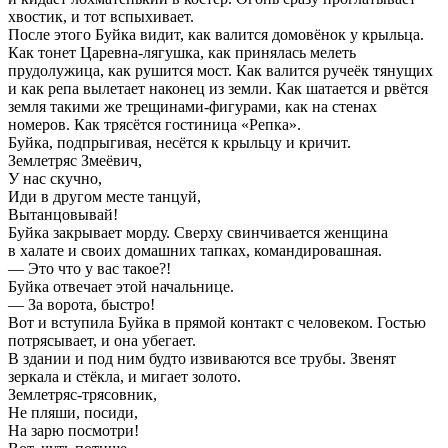
хвостик, и тот вспыхивает.
После этого Буйка видит, как валится домовёнок у крыльца.
Как тонет Царевна-лягушка, как принялась мелеть
прудолужица, как рушится мост. Как валится ручеёк тянущих
и как репа вылетает наконец из земли. Как шатается и рвётся
земля такими же трещинами-фигурами, как на стенах
номеров. Как трясётся гостиница «Репка».
Буйка, подпрыгивая, несётся к крыльцу и кричит.
Землетряс Змеёвич,
У нас скучно,
Иди в другом месте танцуй,
Вытанцовывай!
Буйка закрывает морду. Сверху свинчивается женщина
в халате и своих домашних тапках, командировашная.
— Это что у вас такое?!
Буйка отвечает этой начальнице.
— За ворота, быстро!
Вот и вступила Буйка в прямой контакт с человеком. Гостью
потрясывает, и она убегает.
В здании и под ним будто извиваются все трубы. Звенят
зеркала и стёкла, и мигает золото.
Землетряс-трясовник,
Не пляши, посиди,
На зарю посмотри!