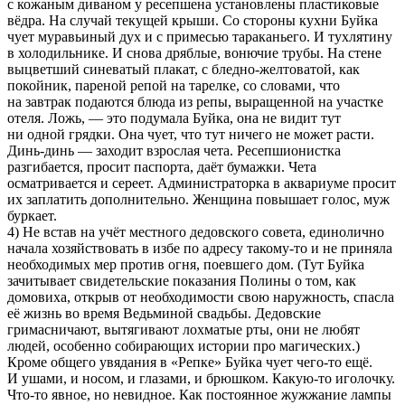
с кожаным диваном у ресепшена установлены пластиковые
вёдра. На случай текущей крыши. Со стороны кухни Буйка
чует муравьиный дух и с примесью тараканьего. И тухлятину
в холодильнике. И снова дряблые, вонючие трубы. На стене
выцветший синеватый плакат, с бледно-желтоватой, как
покойник, пареной репой на тарелке, со словами, что
на завтрак подаются блюда из репы, выращенной на участке
отеля. Ложь, — это подумала Буйка, она не видит тут
ни одной грядки. Она чует, что тут ничего не может расти.
Динь-динь — заходит взрослая чета. Ресепшионистка
разгибается, просит паспорта, даёт бумажки. Чета
осматривается и сереет. Администраторка в аквариуме просит
их заплатить дополнительно. Женщина повышает голос, муж
буркает.
4) Не встав на учёт местного дедовского совета, единолично
начала хозяйствовать в избе по адресу такому-то и не приняла
необходимых мер против огня, поевшего дом. (Тут Буйка
зачитывает свидетельские показания Полины о том, как
домовиха, открыв от необходимости свою наружность, спасла
её жизнь во время Ведьминой свадьбы. Дедовские
гримасничают, вытягивают лохматые рты, они не любят
людей, особенно собирающих истории про магических.)
Кроме общего увядания в «Репке» Буйка чует чего-то ещё.
И ушами, и носом, и глазами, и брюшком. Какую-то иголочку.
Что-то явное, но невидное. Как постоянное жужжание лампы