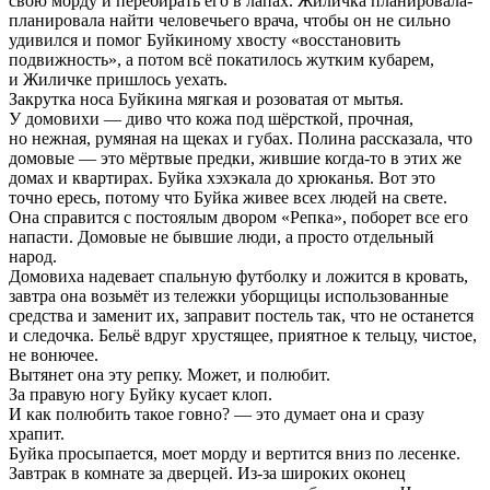
свою морду и перебирать его в лапах. Жиличка планировала-
планировала найти человечьего врача, чтобы он не сильно
удивился и помог Буйкиному хвосту «восстановить
подвижность», а потом всё покатилось жутким кубарем,
и Жиличке пришлось уехать.
Закрутка носа Буйкина мягкая и розоватая от мытья.
У домовихи — диво что кожа под шёрсткой, прочная,
но нежная, румяная на щеках и губах. Полина рассказала, что
домовые — это мёртвые предки, жившие когда-то в этих же
домах и квартирах. Буйка хэхэкала до хрюканья. Вот это
точно ересь, потому что Буйка живее всех людей на свете.
Она справится с постоялым двором «Репка», поборет все его
напасти. Домовые не бывшие люди, а просто отдельный
народ.
Домовиха надевает спальную футболку и ложится в кровать,
завтра она возьмёт из тележки уборщицы использованные
средства и заменит их, заправит постель так, что не останется
и следочка. Бельё вдруг хрустящее, приятное к тельцу, чистое,
не вонючее.
Вытянет она эту репку. Может, и полюбит.
За правую ногу Буйку кусает клоп.
И как полюбить такое говно? — это думает она и сразу
храпит.
Буйка просыпается, моет морду и вертится вниз по лесенке.
Завтрак в комнате за дверцей. Из-за широких оконец