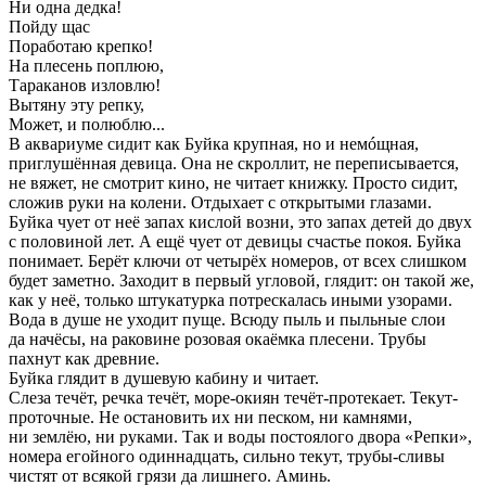
Ни одна дедка!
Пойду щас
Поработаю крепко!
На плесень поплюю,
Тараканов изловлю!
Вытяну эту репку,
Может, и полюблю...
В аквариуме сидит как Буйка крупная, но и немóщная,
приглушённая девица. Она не скроллит, не переписывается,
не вяжет, не смотрит кино, не читает книжку. Просто сидит,
сложив руки на колени. Отдыхает с открытыми глазами.
Буйка чует от неё запах кислой возни, это запах детей до двух
с половиной лет. А ещё чует от девицы счастье покоя. Буйка
понимает. Берёт ключи от четырёх номеров, от всех слишком
будет заметно. Заходит в первый угловой, глядит: он такой же,
как у неё, только штукатурка потрескалась иными узорами.
Вода в душе не уходит пуще. Всюду пыль и пыльные слои
да начёсы, на раковине розовая окаёмка плесени. Трубы
пахнут как древние.
Буйка глядит в душевую кабину и читает.
Слеза течёт, речка течёт, море-окиян течёт-протекает. Текут-
проточные. Не остановить их ни песком, ни камнями,
ни землёю, ни руками. Так и воды постоялого двора «Репки»,
номера егойного одиннадцать, сильно текут, трубы-сливы
чистят от всякой грязи да лишнего. Аминь.