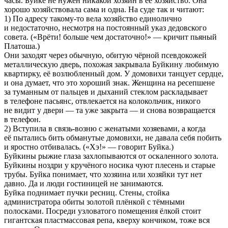
часы. Буйке не нужен никакой хозяин в её хозяйство. Она
хорошо хозяйствовала сама и одна. На суде так и читают:
1) По адресу такому-то вела хозяйство единолично
и недостаточно, несмотря на постоянный указ дедовского
совета. («Врёти! больше чем достаточно!» — кричит пьяный
Платоша.)
Они заходят через обычную, обитую чёрной псевдокожей
металлическую дверь, похожая закрывала Буйкину любимую
квартирку, её возлюбленный дом. У домовихи танцует сердце,
и она думает, что это хороший знак. Женщина на ресепшене
за туманным от пальцев и дыханий стеклом раскладывает
в телефоне пасьянс, отвлекается на колокольчик, никого
не видит у двери — та уже закрыта — и снова возвращается
в телефон.
2) Вступила в связь-возню с женатыми хозяевами, а когда
её пытались бить обманутые домовихи, не давала себя побить
и яростно отбивалась. («Хэ!» — говорит Буйка.)
Буйкины рыжие глаза захлопываются от оскаленного золота.
Буйкины ноздри у кручёного носика чуют плесень и старые
трубы. Буйка понимает, что хозяина или хозяйки тут нет
давно. Да и люди гостиницей не занимаются.
Буйка поднимает пучки ресниц. Стены, стойка
администратора обиты золотой плёнкой с тёмными
полосками. Посреди узловатого помещения ёлкой стоит
гигантская пластмассовая репа, кверху кончиком, тоже вся