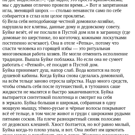
мы с друзьями отлично провели время...» Вот и запрятанная
игла, звенящий шорох — столько ненависти само по себе
собирается в сглаз или целое проклятье.
6) Вела себя неподобающе честной домовихе-хозяйке,
нарушила все клятвы, данные дому и дедовскому совету.
Буйке везёт, её не послали в Пустой дом или в заграницу (где
домовые по шерстинке, по коготочку, кожными лоскутками
постепенно исчезают). Она в отеле «Репка», потому что
спасти человека из горящей избы — это ритуальная
многовековая работа хозяев. Не могли отменить исполнение
традиции. Вышла Буйке поблажка. Но если она не сумеет
работать с «Репкой», её посадят в Пустой дом.
Буйка принимает душ, напор слаб. Вода копится на полу
душевой кабины. Когда Буйка снова сделалась домовихой,
на всём тельце заново отросла шёрстка. Надо много средств,
чтобы отмыть себя после путешествий, в тутошних саше
жидкости не мылятся и быстро заканчиваются. Буйка
вытирается синтетикой полотенца и смотрит на себя
в зеркало. Буйка большая и широкая, собранная в одну
мощную мышцу, тёмно-русые и чёрные волосы покрывают
всё её тельце, в том числе живот и груди с широкими рудыми
пятнами сосков. На плече разноцветный синяк полосами
от дедовских клешней. Хвост болтается, но всё равно милый,
Буйка когда-то плохо упала, и вот. Она любит им щекотать