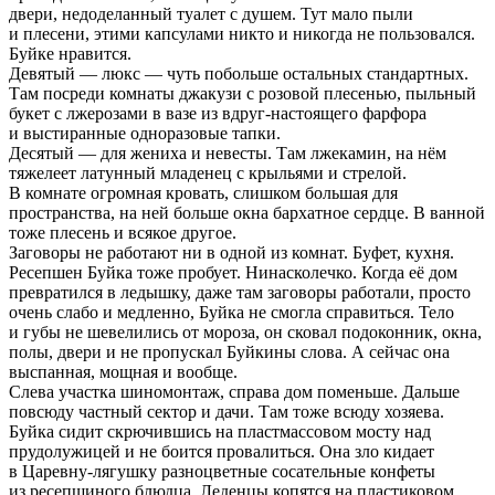
двери, недоделанный туалет с душем. Тут мало пыли
и плесени, этими капсулами никто и никогда не пользовался.
Буйке нравится.
Девятый — люкс — чуть побольше остальных стандартных.
Там посреди комнаты джакузи с розовой плесенью, пыльный
букет с лжерозами в вазе из вдруг-настоящего фарфора
и выстиранные одноразовые тапки.
Десятый — для жениха и невесты. Там лжекамин, на нём
тяжелеет латунный младенец с крыльями и стрелой.
В комнате огромная кровать, слишком большая для
пространства, на ней больше окна бархатное сердце. В ванной
тоже плесень и всякое другое.
Заговоры не работают ни в одной из комнат. Буфет, кухня.
Ресепшен Буйка тоже пробует. Нинасколечко. Когда её дом
превратился в ледышку, даже там заговоры работали, просто
очень слабо и медленно, Буйка не смогла справиться. Тело
и губы не шевелились от мороза, он сковал подоконник, окна,
полы, двери и не пропускал Буйкины слова. А сейчас она
выспанная, мощная и вообще.
Слева участка шиномонтаж, справа дом поменьше. Дальше
повсюду частный сектор и дачи. Там тоже всюду хозяева.
Буйка сидит скрючившись на пластмассовом мосту над
прудолужицей и не боится провалиться. Она зло кидает
в Царевну-лягушку разноцветные сосательные конфеты
из ресепшиного блюдца. Леденцы копятся на пластиковом