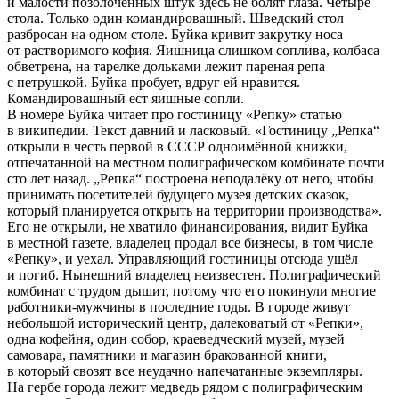
и малости позолоченных штук здесь не болят глаза. Четыре
стола. Только один командировашный. Шведский стол
разбросан на одном столе. Буйка кривит закрутку носа
от растворимого кофия. Яишница слишком соплива, колбаса
обветрена, на тарелке дольками лежит пареная репа
с петрушкой. Буйка пробует, вдруг ей нравится.
Командировашный ест яишные сопли.
В номере Буйка читает про гостиницу «Репку» статью
в википедии. Текст давний и ласковый. «Гостиницу „Репка“
открыли в честь первой в СССР одноимённой книжки,
отпечатанной на местном полиграфическом комбинате почти
сто лет назад. „Репка“ построена неподалёку от него, чтобы
принимать посетителей будущего музея детских сказок,
который планируется открыть на территории производства».
Его не открыли, не хватило финансирования, видит Буйка
в местной газете, владелец продал все бизнесы, в том числе
«Репку», и уехал. Управляющий гостиницы отсюда ушёл
и погиб. Нынешний владелец неизвестен. Полиграфический
комбинат с трудом дышит, потому что его покинули многие
работники-мужчины в последние годы. В городе живут
небольшой исторический центр, далековатый от «Репки»,
одна кофейня, один собор, краеведческий музей, музей
самовара, памятники и магазин бракованной книги,
в который свозят все неудачно напечатанные экземпляры.
На гербе города лежит медведь рядом с полиграфическим