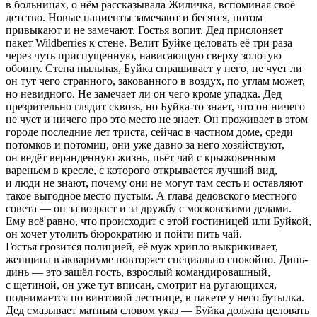
в больницах, о нём рассказывала Жиличка, вспоминая своё
детство. Новые пациенты замечают и бесятся, потом
привыкают и не замечают. Гостья вопит. Дед прислоняет
пакет Wildberries к стене. Велит Буйке целовать её три раза
через чуть приспущенную, нависающую сверху золотую
обоину. Стена пыльная, Буйка спрашивает у него, не чует ли
он тут чего странного, закованного в воздух, по углам может,
но невидного. Не замечает ли он чего кроме упадка. Дед
презрительно глядит сквозь, но Буйка-то знает, что он ничего
не чует и ничего про это место не знает. Он проживает в этом
городе последние лет триста, сейчас в частном доме, среди
потомков и потомиц, они уже давно за него хозяйствуют,
он ведёт веранденную жизнь, пьёт чай с крыжовенным
вареньем в кресле, с которого открывается лучший вид,
и люди не знают, почему они не могут там сесть и оставляют
такое выгодное место пустым. А глава дедовского местного
совета — он за возраст и за дружбу с московскими дедами.
Ему всё равно, что происходит с этой гостиницей или Буйкой,
он хочет утолить бюрократию и пойти пить чай.
Гостья грозится полицией, её муж хрипло выкрикивает,
женщина в аквариуме повторяет специально спокойно. Динь-
динь — это зашёл гость, взрослый командировашный,
с щетиной, он уже тут вписан, смотрит на ругающихся,
поднимается по винтовой лестнице, в пакете у него бутылка.
Дед смазывает матным словом указ — Буйка должна целовать