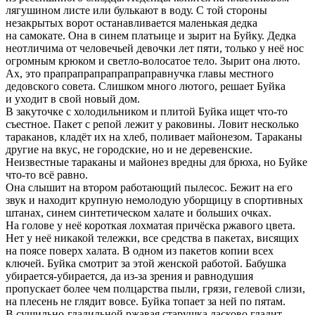
лягушином листе или булькают в воду. С той стороны
незакрытых ворот останавливается маленькая дедка
на самокате. Она в синем платьице и зырит на Буйку. Дедка
неотличима от человечьей девочки лет пяти, только у неё нос
огромным крюком и светло-волосатое тело. Зырит она люто.
Ах, это прапрапрапрапрапраправнучка главы местного
дедовского совета. Слишком много лютого, решает Буйка
и уходит в свой новый дом.
В закуточке с холодильником и плитой Буйка ищет что-то
съестное. Пакет с репой лежит у раковины. Ловит несколько
тараканов, кладёт их на хлеб, поливает майонезом. Тараканы
другие на вкус, не городские, но и не деревенские.
Неизвестные тараканы и майонез вредны для брюха, но Буйке
что-то всё равно.
Она слышит на втором работающий пылесос. Бежит на его
звук и находит крупную немолодую уборщицу в спортивных
штанах, синем синтетическом халате и больших очках.
На голове у неё короткая лохматая причёска ржавого цвета.
Нет у неё никакой тележки, все средства в пакетах, висящих
на поясе поверх халата. В одном из пакетов копии всех
ключей. Буйка смотрит за этой женской работой. Бабушка
убирается-убирается, да из-за зрения и равнодушия
пропускает более чем полцарства пыли, грязи, гелевой слизи,
на плесень не глядит вовсе. Буйка топает за ней по пятам.
В сушильно-гладильной ржавая старушка ласково гладит