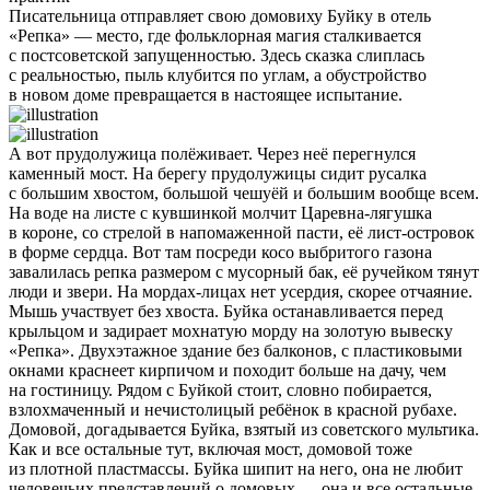
Писательница отправляет свою домовиху Буйку в отель
«Репка» — место, где фольклорная магия сталкивается
с постсоветской запущенностью. Здесь сказка слиплась
с реальностью, пыль клубится по углам, а обустройство
в новом доме превращается в настоящее испытание.
А вот прудолужица полёживает. Через неё перегнулся
каменный мост. На берегу прудолужицы сидит русалка
с большим хвостом, большой чешуёй и большим вообще всем.
На воде на листе с кувшинкой молчит Царевна-лягушка
в короне, со стрелой в напомаженной пасти, её лист-островок
в форме сердца. Вот там посреди косо выбритого газона
завалилась репка размером с мусорный бак, её ручейком тянут
люди и звери. На мордах-лицах нет усердия, скорее отчаяние.
Мышь участвует без хвоста. Буйка останавливается перед
крыльцом и задирает мохнатую морду на золотую вывеску
«Репка». Двухэтажное здание без балконов, с пластиковыми
окнами краснеет кирпичом и походит больше на дачу, чем
на гостиницу. Рядом с Буйкой стоит, словно побирается,
взлохмаченный и нечистолицый ребёнок в красной рубахе.
Домовой, догадывается Буйка, взятый из советского мультика.
Как и все остальные тут, включая мост, домовой тоже
из плотной пластмассы. Буйка шипит на него, она не любит
человечьих представлений о домовых — она и все остальные