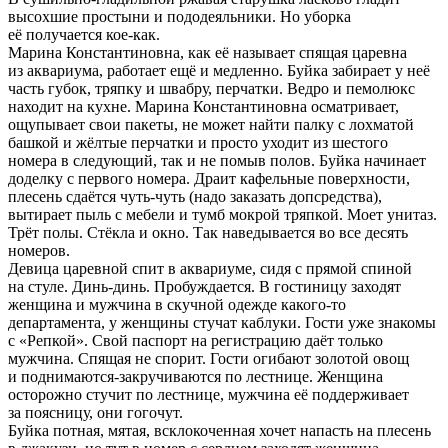
высохшие простыни и пододеяльники. Но уборка
её получается кое-как.
Марина Константиновна, как её называет спящая царевна
из аквариума, работает ещё и медленно. Буйка забирает у неё
часть губок, тряпку и швабру, перчатки. Ведро и пемолюкс
находит на кухне. Марина Константиновна осматривает,
ощупывает свои пакеты, не может найти палку с лохматой
башкой и жёлтые перчатки и просто уходит из шестого
номера в следующий, так и не помыв полов. Буйка начинает
доделку с первого номера. Драит кафельные поверхности,
плесень сдаётся чуть-чуть (надо заказать допсредства),
вытирает пыль с мебели и тумб мокрой тряпкой. Моет унитаз.
Трёт полы. Стёкла и окно. Так наведывается во все десять
номеров.
Девица царевной спит в аквариуме, сидя с прямой спиной
на стуле. Динь-динь. Пробуждается. В гостиницу заходят
женщина и мужчина в скучной одежде какого-то
департамента, у женщины стучат каблуки. Гости уже знакомы
с «Репкой». Свой паспорт на регистрацию даёт только
мужчина. Спящая не спорит. Гости огибают золотой овощ
и поднимаются-закручиваются по лестнице. Женщина
осторожно стучит по лестнице, мужчина её поддерживает
за поясницу, они гогочут.
Буйка потная, мятая, всклокоченная хочет напасть на плесень