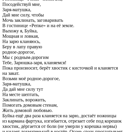
Посодействуй мне,
Заря-матушка,
Дай мне силу, чтобы
Мочь заклинать, заговаривать
В гостинице «Репке» и на её земле.
Выхожу я, Буйка,
Мощная и ловкая,
На зарю кланяюсь,
Беру в лапу правую
родное-дорогое,
Мы с родным-дорогим
Тебе, Зарюшка-заря, кланяемся!
Пока произносит, берёт хвостик с кисточкой и кланяется
на закат.
Возьми моё родное-дорогое,
Заря-матушка,
Да дай мне силу тут
На месте шептать,
Заклинать, ворожить,
Помогать домовым стенам,
Жить домовой любовью.
Буйка ещё два раза кланяется на зарю, достаёт ножницы
из кармана фартука, изгибается, отрезает себе под корешок
хвостик, дёргается от боли (не умерли у корешка нервы)
и кидает лохматенький в костёр. Огонь сразу проглатывает