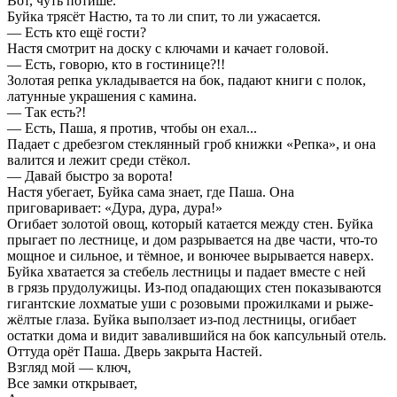
Вот, чуть потише.
Буйка трясёт Настю, та то ли спит, то ли ужасается.
— Есть кто ещё гости?
Настя смотрит на доску с ключами и качает головой.
— Есть, говорю, кто в гостинице?!!
Золотая репка укладывается на бок, падают книги с полок,
латунные украшения с камина.
— Так есть?!
— Есть, Паша, я против, чтобы он ехал...
Падает с дребезгом стеклянный гроб книжки «Репка», и она
валится и лежит среди стёкол.
— Давай быстро за ворота!
Настя убегает, Буйка сама знает, где Паша. Она
приговаривает: «Дура, дура, дура!»
Огибает золотой овощ, который катается между стен. Буйка
прыгает по лестнице, и дом разрывается на две части, что-то
мощное и сильное, и тёмное, и вонючее вырывается наверх.
Буйка хватается за стебель лестницы и падает вместе с ней
в грязь прудолужицы. Из-под опадающих стен показываются
гигантские лохматые уши с розовыми прожилками и рыже-
жёлтые глаза. Буйка выползает из-под лестницы, огибает
остатки дома и видит завалившийся на бок капсульный отель.
Оттуда орёт Паша. Дверь закрыта Настей.
Взгляд мой — ключ,
Все замки открывает,