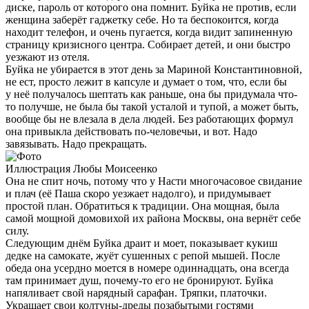
диске, пароль от которого она помнит. Буйка не против, если
женщина заберёт гаджетку себе. Но та беспокоится, когда
находит телефон, и очень пугается, когда видит запиненную
страницу кризисного центра. Собирает детей, и они быстро
уезжают из отеля.
Буйка не убирается в этот день за Мариной Константиновной,
не ест, просто лежит в капсуле и думает о том, что, если бы
у неё получалось шептать как раньше, она бы придумала что-
то получше, не была бы такой усталой и тупой, а может быть,
вообще бы не влезала в дела людей. Без работающих формул
она привыкла действовать по-человечьи, и вот. Надо
завязывать. Надо прекращать.
Иллюстрация Любы Моисеенко
Она не спит ночь, потому что у Насти многочасовое свидание
и плач (её Паша скоро уезжает надолго), и придумывает
простой план. Обратиться к традиции. Она мощная, была
самой мощной домовихой их района Москвы, она вернёт себе
силу.
Следующим днём Буйка драит и моет, показывает кукиш
дедке на самокате, жуёт сушенных с репой мышей. После
обеда она усердно моется в номере одиннадцать, она всегда
там принимает душ, почему-то его не бронируют. Буйка
напяливает свой нарядный сарафан. Тряпки, платочки.
Украшает свои колтуны-дреды позабытыми гостями