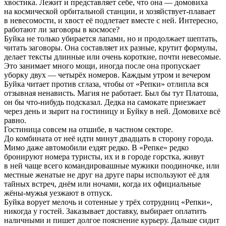
хвостика. Лежит и представляет себе, что она — домовиха
на космической орбитальной станции, и хозяйствует-плавает
в невесомости, и хвост её подлетает вместе с ней. Интересно,
работают ли заговоры в космосе?
Буйка не только убирается лапами, но и продолжает шептать,
читать заговоры. Она составляет их разные, крутит формулы,
делает тексты длинные или очень короткие, почти невесомые.
Это занимает много мощи, иногда после она пропускает
уборку двух — четырёх номеров. Каждым утром и вечером
Буйка читает против сглаза, чтобы от «Репки» отлипла вся
отзывная ненависть. Магия не работает. Был бы тут Платоша,
он бы что-нибудь подсказал. Дедка на самокате приезжает
через день и зырит на гостиницу и Буйку в ней. Домовихе всё
равно.
Гостиница совсем на отшибе, в частном секторе.
До комбината от неё идти минут двадцать в сторону города.
Мимо даже автомобили ездят редко. В «Репке» редко
бронируют номера туристы, их и в городе горстка, живут
в ней чаще всего командировашные мужики поодиночке, или
местные женатые не друг на друге пары используют её для
тайных встреч, днём или ночами, когда их официальные
жёны-мужья уезжают в отпуск.
Буйка ворует мелочь и сотенные у трёх сотрудниц «Репки»,
никогда у гостей. Заказывает доставку, выбирает оплатить
наличными и пишет долгое пояснение курьеру. Дальше сидит