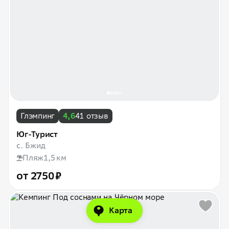
Глэмпинг
4,6
41 отзыв
Юг-Турист
с. Бжид
Пляж
1,5 км
от 2750 ₽
Карта