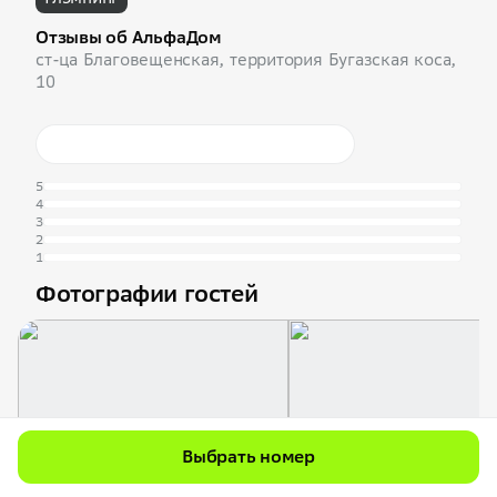
Отзывы об АльфаДом
ст-ца Благовещенская, территория Бугазская коса,
10
5
4
3
2
1
Фотографии гостей
Выбрать номер