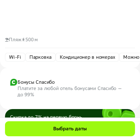
Пляж
500 м
Wi-Fi
Парковка
Кондиционер в номерах
Можно
Бонусы Спасибо
Платите за любой отель бонусами Спасибо —
до 99%
Скидка до 7% на первую бронь
по промокоду
7WEB
Выбрать даты
Максимум — 1000 ₽
Все промокоды