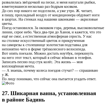
развалилась звёздочкой на песке, и меня напугали рыбки,
взметнувшиеся несколько раз бодрым косяком.
До сих пор никого не подселили, а уже утро. Ж. читает,
я пишу, прохладный воздух от кондиционера обдувает ноги
в шортах. На стенках над нашими шконками — акриловые
цветы.
Поезд остановился. За окошком гора, деревья, высоковольтные
линии, серое небо. Часа два-три до Ханоя, и кажется, что это
ещё не смог, а естественная атмосферная серость. У нас
на столике искусственный цветок и прикрученная
на саморезы к столешнице золотистая подставка для
непонятно чего в форме трёхколесного велосипеда.
Вот опять поехали. Можно достать ноутбук, перекинуть
на него этот текст, который я сейчас вбиваю в телефон.
Записать песню под стук колёс. Эта жизнь — моя
воплощённая мечта.
— А знаешь, почему колеса поездов стучат? — спрашиваю
у Ж.
По лицу понимаю, что сейчас она пытается угадать ответ.
27. Шикарная ванна, установленная
в районе Бадинь