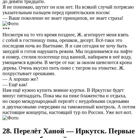
до девяти тридцати.
Я не понимаю, шутит он или нет. На всякий случай потрясаю
указательным пальцем перед приятельским носом:
— Ваше поколение не знает принципов, не знает страха!
***
Несмотря на то что время позднее, Ж. агитирует меня взять
с собой в гостиницу пива, орешков, десерт. Всё-таки это
последняя ночь во Вьетнаме. Я и сам сегодня не хочу быть
занудой и готов нарушить режим. Мы поднимаемся на лифте
в номер, стелим полотенце под ванной, набираем в неё воду,
умещаемся вдвоём. В метре от нас за окном шевелится крона
дерева. Очень вкусно пить пиво с тигром на этикетке. Ж.
похрустывает орешками.
— А хорошо же?
— Ещё как!
Нам ещё нужно купить зимние куртки. В Иркутске будет
минус пятнадцать. Пока мы на пике блаженства и отдыха,
но скоро международный перелёт с неудобными сиденьями
и двухчасовыми очередями на таможенный контроль. А потом
настоящие концерты, настоящий тур по России. Уже вот-вот.
28. Перелёт Ханой — Иркутск. Первые