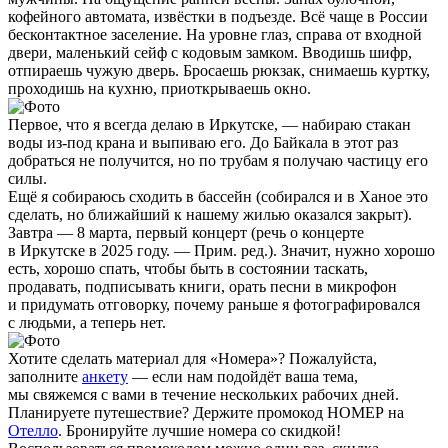
кофейного автомата, извёстки в подъезде. Всё чаще в России
бесконтактное заселение. На уровне глаз, справа от входной
двери, маленький сейф с кодовым замком. Вводишь шифр,
отпираешь чужую дверь. Бросаешь рюкзак, снимаешь куртку,
проходишь на кухню, приоткрываешь окно.
Первое, что я всегда делаю в Иркутске, — набираю стакан
воды из-под крана и выпиваю его. До Байкала в этот раз
добраться не получится, но по трубам я получаю частицу его
силы.
Ещё я собираюсь сходить в бассейн (собирался и в Ханое это
сделать, но ближайший к нашему жилью оказался закрыт).
Завтра — 8 марта, первый концерт (речь о концерте
в Иркутске в 2025 году. —
Прим. ред.
). Значит, нужно хорошо
есть, хорошо спать, чтобы быть в состоянии таскать,
продавать, подписывать книги, орать песни в микрофон
и придумать отговорку, почему раньше я фотографировался
с людьми, а теперь нет.
Хотите сделать материал для «Номера»? Пожалуйста,
заполните
анкету
— если нам подойдёт ваша тема,
мы свяжемся с вами в течение нескольких рабочих дней.
Планируете путешествие? Держите промокод НОМЕР на
Отелло
. Бронируйте лучшие номера со скидкой!