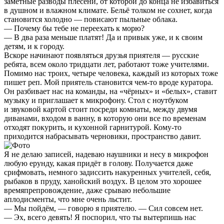
заметные разводы плесени, от которой до конца не избавиться
в душном и влажном климате. Бельё толком не сохнет, когда
становится холодно — повисают пыльные облака.
— Почему бы тебе не переехать к морю?
— В два раза меньше платят! Да и привык уже, и к своим
детям, и к городу.
Вскоре начинают появляться друзья приятеля — русские
ребята, всем около тридцати лет, работают тоже учителями.
Помимо нас троих, четыре человека, каждый из которых тоже
пишет реп. Мой приятель становится чем-то вроде куратора.
Он разбивает нас на команды, на «чёрных» и «белых», ставит
музыку и приглашает к микрофону. Стол с ноутбуком
и звуковой картой стоит посреди комнаты, между двумя
диванами, входом в ванну, в которую они все по временам
отходят покурить, и кухонной гарнитурой. Кому-то
приходится набрасывать черновики, пространство давит.
Я не делаю записей, надеваю наушники и несу в микрофон
любую ерунду, какая придёт в голову. Получается даже
срифмовать, немного задиссить накуренных учителей, себя,
рыбаков в пруду, ханойский воздух. В целом это хорошее
времяпрепровождение, даже срываю небольшие
аплодисменты, что мне очень льстит.
— Мы пойдём, — говорю я приятелю. — Сил совсем нет.
— Эх, всего девять! Я поспорил, что ты вытерпишь нас