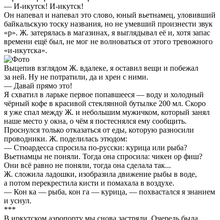
— И-икутск! И-икутск!
Он напевал и напевал это слово, юный вьетнамец, уловивший
байкальскую тоску названия, но не умевший произнести звук
«р». Ж. затерялась в магазинах, я выглядывал её и, хотя запас
времени ещё был, не мог не волноваться от этого тревожного
«и-икутска».
Выцепив взглядом Ж. вдалеке, я оставил вещи и побежал
за ней. Ну не потратили, да и хрен с ними.
— Давай прямо это!
Я схватил в ларьке первое попавшееся — воду и холодный
чёрный кофе в красивой стеклянной бутылке 200 мл. Скоро
я уже спал между Ж. и небольшим мужичком, который занял
наше место у окна, о чём я постеснялся ему сообщить.
Проснулся только отказаться от еды, которую разносили
проводники. Ж. поделилась этюдом:
— Стюардесса спросила по-русски: курица или рыба?
Вьетнамцы не поняли. Тогда она спросила: чикен ор фиш?
Они всё равно не поняли, тогда она сделала так...
Ж. сложила ладошки, изобразила движение рыбы в воде,
а потом перекрестила кисти и помахала в воздухе.
— Кон ка — рыба, кон га — курица, — похвастался я знанием
и уснул.
***
В иркутском аэропорту мы снова застряли. Очередь была