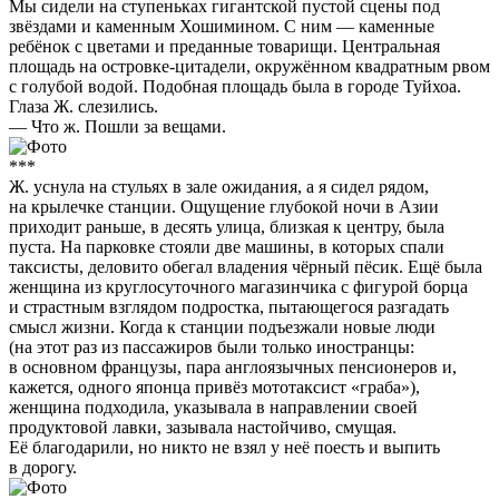
Мы сидели на ступеньках гигантской пустой сцены под
звёздами и каменным Хошимином. С ним — каменные
ребёнок с цветами и преданные товарищи. Центральная
площадь на островке-цитадели, окружённом квадратным рвом
с голубой водой. Подобная площадь была в городе Туйхоа.
Глаза Ж. слезились.
— Что ж. Пошли за вещами.
***
Ж. уснула на стульях в зале ожидания, а я сидел рядом,
на крылечке станции. Ощущение глубокой ночи в Азии
приходит раньше, в десять улица, близкая к центру, была
пуста. На парковке стояли две машины, в которых спали
таксисты, деловито обегал владения чёрный пёсик. Ещё была
женщина из круглосуточного магазинчика с фигурой борца
и страстным взглядом подростка, пытающегося разгадать
смысл жизни. Когда к станции подъезжали новые люди
(на этот раз из пассажиров были только иностранцы:
в основном французы, пара англоязычных пенсионеров и,
кажется, одного японца привёз мототаксист «граба»),
женщина подходила, указывала в направлении своей
продуктовой лавки, зазывала настойчиво, смущая.
Её благодарили, но никто не взял у неё поесть и выпить
в дорогу.