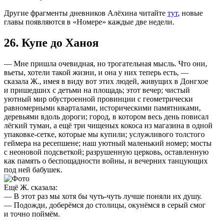
Другие фрагменты дневников Алёхина читайте
тут
, новые
главы появляются в «Номере» каждые две недели.
26. Купе до Ханоя
— Мне пришла очевидная, но трогательная мысль. Что они,
вьеты, хотели такой жизни, и она у них теперь есть, —
сказала Ж., имея в виду вот этих людей, живущих в Донгхое
и пришедших с детьми на площадь; этот вечер; чистый
уютный мир обустроенной провинции с геометрически
равномерными кварталами, историческими памятниками,
деревьями вдоль дороги; город, в котором весь день повисал
лёгкий туман, а ещё три чищеных кокоса из магазина в одной
упаковке-сетке, которые мы купили; услужливого толстого
геймера на ресепшене; наш уютный маленький номер; мосты
с неоновой подсветкой; разрушенную церковь, оставленную
как память о беспощадности войны, и вечерних танцующих
под ней бабушек.
Ещё Ж. сказала:
— В этот раз мы хотя бы чуть-чуть лучше поняли их душу.
— Подожди, доберёмся до столицы, окунёмся в серый смог
и точно поймём.