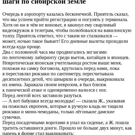
шаги по сибирской земле
Очередь в аэропорту казалась бесконечной. Приятель сказал,
что мы успеем пройти регистрацию и погулять у терминала.
Хотя он ни в чём не виноват, я закинул ему сварливый
видеокружок в телеграм, чтобы полюбовался на вавилонскую
толпу. Приятель ответил, что с таким не сталкивался —
может, ночью такое бывает! Его дневные вылеты проходили
всегда куда проще.
Два с половиной часа мы продвигались зигзагами
по ленточному лабиринту среди вьетов, китайцев и японцев.
Невротическая японская учительница ростом выше меня,
похожая на самку богомола, крутилась перед нами, пока
я переставлял рюкзаки по сантиметру, пересчитывала
десятилетних детей, что шныряли в очереди, выкрикивала
их имена. Заражала своим неврозом, я был близок
к панической атаке и одновременно валился с ног.
Перед лентой всех заставили разуться.
— А вот бабушки всегда молодцы! — сказала Ж., указывая
на пожилых европеек, которые в ручную кладь не тащили
рюкзаки и мини-чемоданы, только лёгонькие дамские
сумочки.
Перед посадочными воротами я упал на сиденье, а Ж. пошла
тратить оставшиеся донги. Прошло не больше двух минут, как
парень в форме стал выкрикивать: