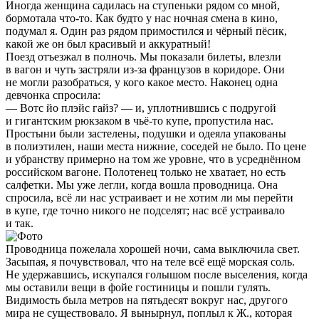
Иногда женщина садилась на ступеньки рядом со мной,
бормотала что-то. Как будто у нас ночная смена в кино,
подумал я. Один раз рядом примостился и чёрный пёсик,
какой же он был красивый и аккуратный!
Поезд отъезжал в полночь. Мы показали билеты, влезли
в вагон и чуть застряли из-за французов в коридоре. Они
не могли разобраться, у кого какое место. Наконец одна
девчонка спросила:
— Вотс йо плэйс гайз? — и, уплотнившись с подругой
и гигантским рюкзаком в чьё-то купе, пропустила нас.
Простыни были застелены, подушки и одеяла упакованы
в полиэтилен, наши места нижние, соседей не было. По цене
и убранству примерно на том же уровне, что в усреднённом
российском вагоне. Полотенец только не хватает, но есть
салфетки. Мы уже легли, когда вошла проводница. Она
спросила, всё ли нас устраивает и не хотим ли мы перейти
в купе, где точно никого не подселят; нас всё устраивало
и так.
Проводница пожелала хорошей ночи, сама выключила свет.
Засыпая, я почувствовал, что на теле всё ещё морская соль.
Не удержавшись, искупался голышом после выселения, когда
мы оставили вещи в фойе гостиницы и пошли гулять.
Видимость была метров на пятьдесят вокруг нас, другого
мира не существовало. Я вынырнул, поплыл к Ж., которая