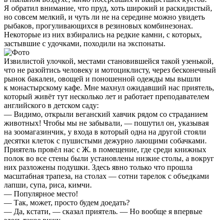
Я обратил внимание, что пруд, хоть широкий и раскидистый,
но совсем мелкий, и чуть ли не на середине можно увидеть
рыбаков, прогуливающихся в резиновых комбинезонах.
Некоторые из них взбирались на редкие камни, с которых,
застывшие с удочками, походили на экспонаты.
Извилистой улочкой, местами становившейся такой узенькой,
что не разойтись человеку и мотоциклисту, через бесконечный
рынок бакалеи, овощей и поношенной одежды мы вышли
к монастырскому кафе. Мне махнул ожидавший нас приятель,
который живёт тут несколько лет и работает преподавателем
английского в детском саду:
— Видимо, открыли веганский хавчик рядом со страданием
животных! Чтобы мы не забывали, — пошутил он, указывая
на зоомагазинчик, у входа в который одна на другой стояли
десятки клеток с пушистыми дежурно лающими собачками.
Приятель провёл нас с Ж. в помещение, где среди книжных
полок во все стены были установлены низкие столы, а вокруг
них разложены подушки. Здесь явно только что прошла
масштабная трапеза, на столах — сотни тарелок с объедками
лапши, супа, риса, кимчи.
— Популярное место!
— Так, может, просто будем доедать?
— Да, кстати, — сказал приятель. — Но вообще я впервые