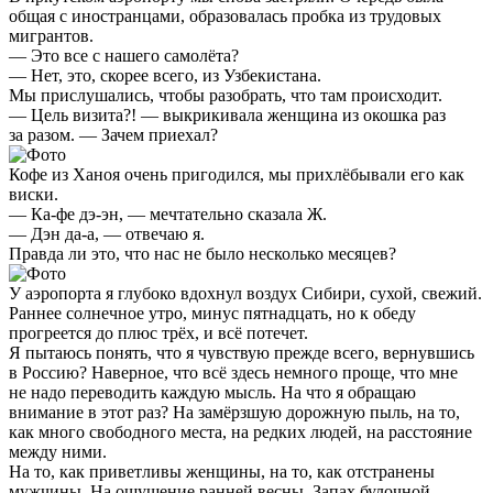
общая с иностранцами, образовалась пробка из трудовых
мигрантов.
— Это все с нашего самолёта?
— Нет, это, скорее всего, из Узбекистана.
Мы прислушались, чтобы разобрать, что там происходит.
— Цель визита?! — выкрикивала женщина из окошка раз
за разом. — Зачем приехал?
Кофе из Ханоя очень пригодился, мы прихлёбывали его как
виски.
— Ка-фе дэ-эн, — мечтательно сказала Ж.
— Дэн да-а, — отвечаю я.
Правда ли это, что нас не было несколько месяцев?
У аэропорта я глубоко вдохнул воздух Сибири, сухой, свежий.
Раннее солнечное утро, минус пятнадцать, но к обеду
прогреется до плюс трёх, и всё потечет.
Я пытаюсь понять, что я чувствую прежде всего, вернувшись
в Россию? Наверное, что всё здесь немного проще, что мне
не надо переводить каждую мысль. На что я обращаю
внимание в этот раз? На замёрзшую дорожную пыль, на то,
как много свободного места, на редких людей, на расстояние
между ними.
На то, как приветливы женщины, на то, как отстранены
мужчины. На ощущение ранней весны. Запах булочной,