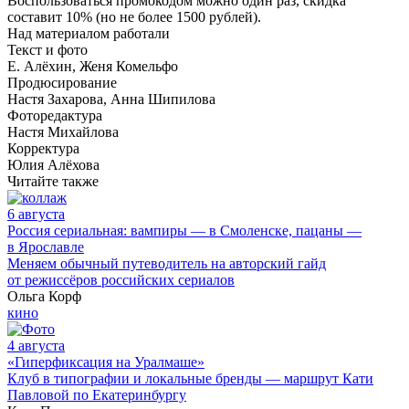
Воспользоваться промокодом можно один раз, скидка
составит 10% (но не более 1500 рублей).
Над материалом работали
Текст и фото
Е. Алёхин, Женя Комельфо
Продюсирование
Настя Захарова, Анна Шипилова
Фоторедактура
Настя Михайлова
Корректура
Юлия Алёхова
Читайте также
6 августа
Россия сериальная: вампиры — в Смоленске, пацаны —
в Ярославле
Меняем обычный путеводитель на авторский гайд
от режиссёров российских сериалов
Ольга Корф
кино
4 августа
«Гиперфиксация на Уралмаше»
Клуб в типографии и локальные бренды — маршрут Кати
Павловой по Екатеринбургу