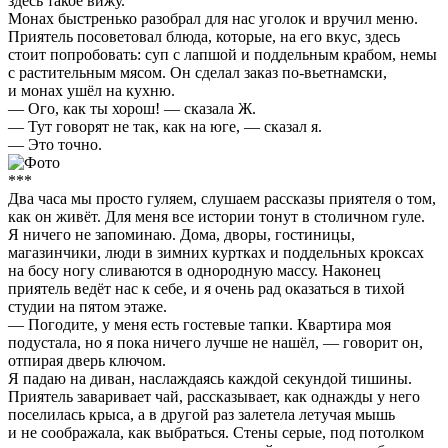
здесь такое вижу.
Монах быстренько разобрал для нас уголок и вручил меню.
Приятель посоветовал блюда, которые, на его вкус, здесь
стоит попробовать: суп с лапшой и поддельным крабом, немы
с растительным мясом. Он сделал заказ по-вьетнамски,
и монах ушёл на кухню.
— Ого, как ты хорош! — сказала Ж.
— Тут говорят не так, как на юге, — сказал я.
— Это точно.
***
Два часа мы просто гуляем, слушаем рассказы приятеля о том,
как он живёт. Для меня все истории тонут в столичном гуле.
Я ничего не запоминаю. Дома, дворы, гостиницы,
магазинчики, люди в зимних куртках и поддельных кроксах
на босу ногу сливаются в однородную массу. Наконец
приятель ведёт нас к себе, и я очень рад оказаться в тихой
студии на пятом этаже.
— Погодите, у меня есть гостевые тапки. Квартира моя
подустала, но я пока ничего лучше не нашёл, — говорит он,
отпирая дверь ключом.
Я падаю на диван, наслаждаясь каждой секундой тишины.
Приятель заваривает чай, рассказывает, как однажды у него
поселилась крыса, а в другой раз залетела летучая мышь
и не соображала, как выбраться. Стены серые, под потолком