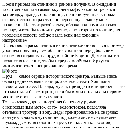
Поезд прибыл на станцию в районе полудня. В ожидании
такси мы выпили самый вкусный кофе, какой встречался
за поездку, правда, столешница, не прикрученная к ножке-
стволу, несколько раз чуть не перевернула чашку мне
на колени. Не смог разобраться, облака над нами или смог,
но пару часов было почти уютно, а во второй половине дня
городская серость всё же взяла верх над хорошим
настроением.
К счастью, я раскошелился на последнюю ночь — снял номер
уровнем получше, чем обычно, с ванной перед большим
окном, выходящим на пруд в районе Бадинь. Даже оплатил
позднее выселение, чтобы перед самолётом в Иркутск
минимизировать неприкаянное время.
Пруд — самое сердце исторического центра. Раньше здесь
была средневековая столица, а сейчас лежит Хошимин
в своём мавзолее. Пагоды, музеи, президентский дворец — то,
что мы стали бы смотреть, если бы в моих планах на первом
месте не стояла запись куплетов.
Только узкая дорога, подобная бешеному ручью
с непрерывным мото-, авто-, велопотоком, разделяла
отельный тротуар и воду. Деды тренировались на снарядах,
а бегуны мчались чуть ли не под колёсами, не смущаемые
шумом, дымом выхлопных труб, сигналами клаксонов,
в пыльном воздухе, мимо посеревших и выцветших кустов.