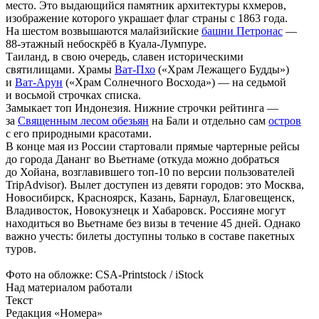
место. Это выдающийся памятник архитектуры кхмеров,
изображение которого украшает флаг страны с 1863 года.
На шестом возвышаются малайзийские
башни Петронас
—
88-этажный небоскрёб в Куала-Лумпуре.
Таиланд, в свою очередь, славен историческими
святилищами. Храмы
Ват-Пхо
(«Храм Лежащего Будды»)
и
Ват-Арун
(«Храм Солнечного Восхода») — на седьмой
и восьмой строчках списка.
Замыкает топ Индонезия. Нижние строчки рейтинга —
за
Священным лесом обезьян
на Бали и отдельно сам
остров
с его природными красотами.
В конце мая из России стартовали прямые чартерные рейсы
до города Дананг во Вьетнаме (откуда можно добраться
до Хойана, возглавившего топ-10 по версии пользователей
TripAdvisor). Вылет доступен из девяти городов: это Москва,
Новосибирск, Красноярск, Казань, Барнаул, Благовещенск,
Владивосток, Новокузнецк и Хабаровск. Россияне могут
находиться во Вьетнаме без визы в течение 45 дней. Однако
важно учесть: билеты доступны только в составе пакетных
туров.
Фото на обложке: CSA-Printstock / iStock
Над материалом работали
Текст
Редакция «Номера»