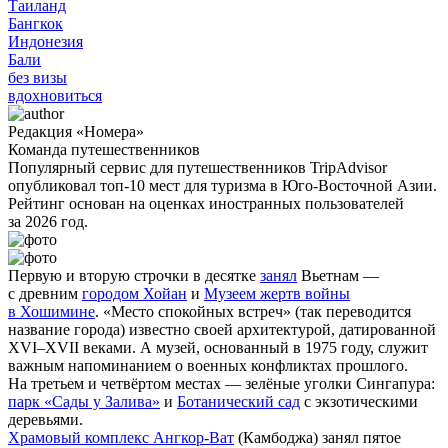
Таиланд
Бангкок
Индонезия
Бали
без визы
вдохновиться
Редакция «Номера»
Команда путешественников
Популярный сервис для путешественников TripAdvisor
опубликовал топ-10 мест для туризма в Юго-Восточной Азии.
Рейтинг основан на оценках иностранных пользователей
за 2026 год.
Первую и вторую строчки в десятке
занял
Вьетнам —
с древним
городом Хойан
и
Музеем жертв войны
в Хошимине
. «Место спокойных встреч» (так переводится
название города) известно своей архитектурой, датированной
XVI–XVII веками. А музей, основанный в 1975 году, служит
важным напоминанием о военных конфликтах прошлого.
На третьем и четвёртом местах — зелёные уголки Сингапура:
парк «Сады у Залива»
и
Ботанический сад
с экзотическими
деревьями.
Храмовый комплекс Ангкор-Ват
(Камбоджа) занял пятое