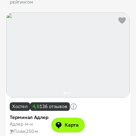
рейтингом
Хостел
4,6
136 отзывов
Терминал Адлер
Адлер м-н
Карта
Пляж
250 м