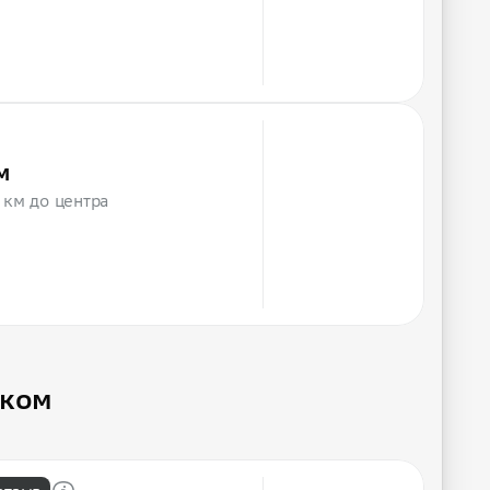
м
5 км до центра
ском