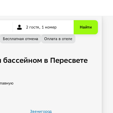
2 гостя, 1 номер
Найти
Бесплатная отмена
Оплата в отеле
м бассейном в Пересвете
главную
Звенигород