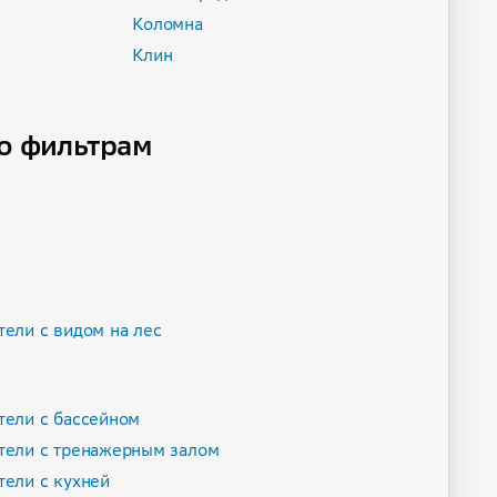
Коломна
Клин
о фильтрам
тели с видом на лес
тели с бассейном
тели с тренажерным залом
тели с кухней