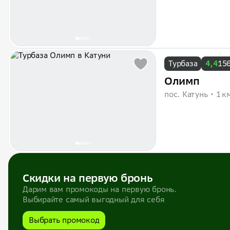
Турбаза
4,4
15
Олимп
пос. Катунь
1 к
Скидки на первую бронь
Дарим вам промокоды на первую бронь.
Выбирайте самый выгодный для себя
Выбрать промокод