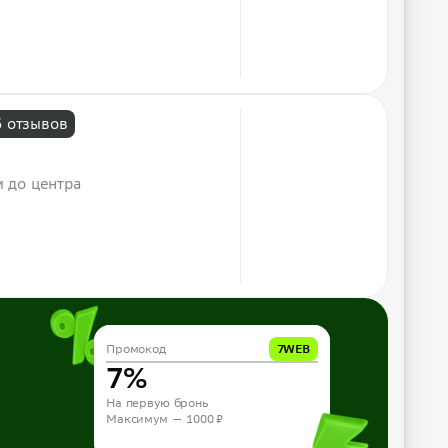
6 отзывов
м до центра
Промокод
Промокод
10APP
7WEB
10%
7%
На первую бронь из приложения
На первую бронь
Максимум — 1000 ₽
Максимум — 1000 ₽