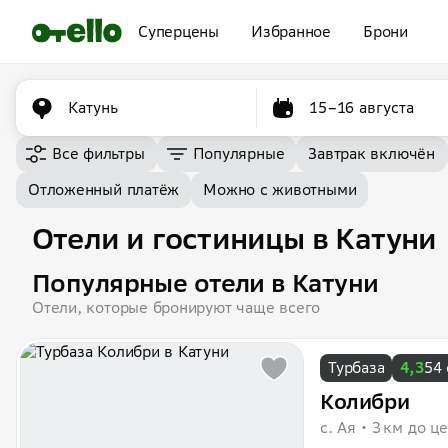
Суперцены
Избранное
Брони
Катунь
15–16 августа
Все фильтры
Популярные
Завтрак включён
Отложенный платёж
Можно с животными
Отели и гостиницы в Катуни
Популярные отели в Катуни
Отели, которые бронируют чаще всего
Турбаза
4,3
54
Колибри
с. Ая
3 км до ц