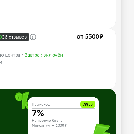
от 5500 ₽
0
36 отзывов
до центра
Завтрак включён
м
Промокод
Промокод
10APP
7WEB
10%
7%
На первую бронь из приложения
На первую бронь
Максимум — 1000 ₽
Максимум — 1000 ₽