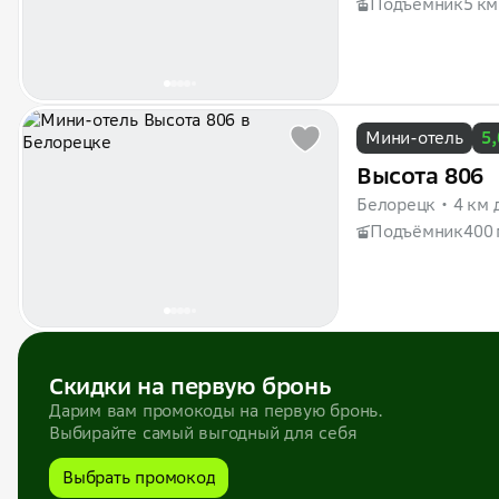
Подъёмник
5 км
Мини-отель
5,
Высота 806
Белорецк
4 км 
Подъёмник
400 
Скидки на первую бронь
Дарим вам промокоды на первую бронь.
Выбирайте самый выгодный для себя
Выбрать промокод