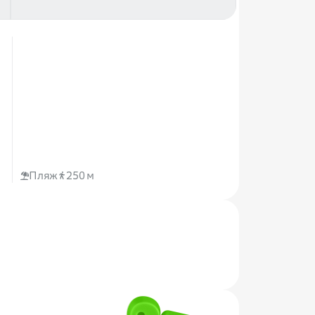
Пляж
250 м