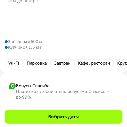
12 км до центра
Звёздная
600 м
Купчино
1,5 км
Wi-Fi
Парковка
Завтрак
Кафе, ресторан
Круг
Бонусы Спасибо
Платите за любой отель бонусами Спасибо —
до 99%
Выбрать даты
Скидка до 7% на первую бронь
по промокоду
7WEB